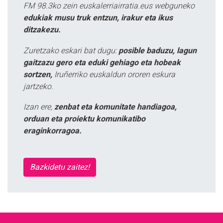
FM 98.3ko zein euskalerriairratia.eus webguneko
edukiak musu truk entzun, irakur eta ikus
ditzakezu.
Zuretzako eskari bat dugu:
posible baduzu, lagun
gaitzazu gero eta eduki gehiago eta hobeak
sortzen,
Iruñerriko euskaldun ororen eskura
jartzeko.
Izan ere,
zenbat eta komunitate handiagoa,
orduan eta proiektu komunikatibo
eraginkorragoa.
Bazkidetu zaitez!