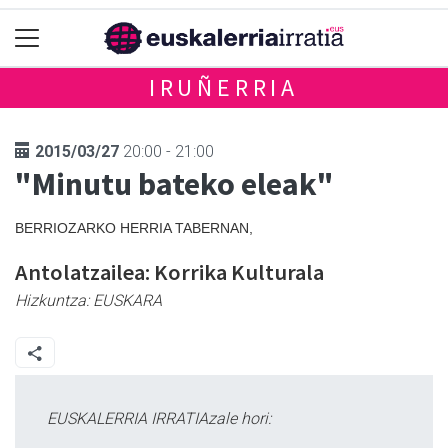
IRUÑERRIA
2015/03/27
20:00 - 21:00
"Minutu bateko eleak"
BERRIOZARKO HERRIA TABERNAN,
Antolatzailea: Korrika Kulturala
Hizkuntza:
EUSKARA
EUSKALERRIA IRRATIAzale hori: