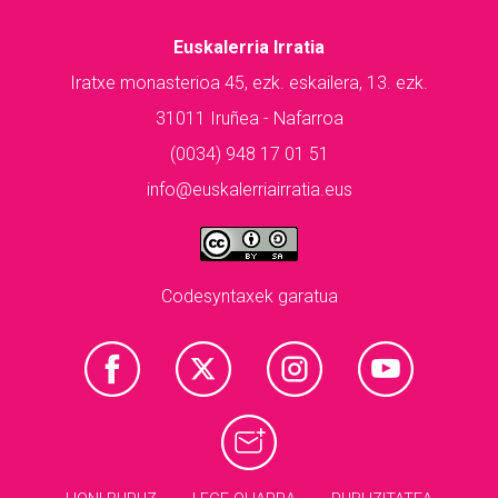
Euskalerria Irratia
Iratxe monasterioa 45, ezk. eskailera, 13. ezk.
31011 Iruñea - Nafarroa
(0034) 948 17 01 51
info@euskalerriairratia.eus
Codesyntaxek garatua