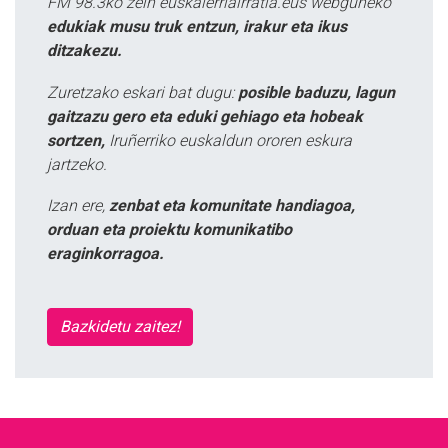
FM 98.3ko zein euskalerriairratia.eus webguneko
edukiak musu truk entzun, irakur eta ikus
ditzakezu.
Zuretzako eskari bat dugu:
posible baduzu, lagun
gaitzazu gero eta eduki gehiago eta hobeak
sortzen,
Iruñerriko euskaldun ororen eskura
jartzeko.
Izan ere,
zenbat eta komunitate handiagoa,
orduan eta proiektu komunikatibo
eraginkorragoa.
Bazkidetu zaitez!