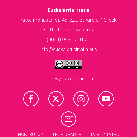
Euskalerria Irratia
Iratxe monasterioa 45, ezk. eskailera, 13. ezk.
31011 Iruñea - Nafarroa
(0034) 948 17 01 51
info@euskalerriairratia.eus
Codesyntaxek garatua
HONI BURUZ
LEGE OHARRA
PUBLIZITATEA