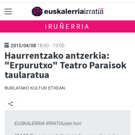
IRUÑERRIA
2015/04/08
18:00 - 19:00
Haurrentzako antzerkia:
"Erpurutxo" Teatro Paraisok
taularatua
BURLATAKO KULTUR ETXEAN,
EUSKALERRIA IRRATIAzale hori: