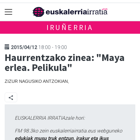
IRUÑERRIA
2015/04/12
18:00 - 19:00
Haurrentzako zinea: "Maya
erlea. Pelikula"
ZIZUR NAGUSIKO ANTZOKIAN,
EUSKALERRIA IRRATIAzale hori:
FM 98.3ko zein euskalerriairratia.eus webguneko
edukiak musu truk entzun, irakur eta ikus