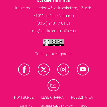
Euskalerria Irratia
Iratxe monasterioa 45, ezk. eskailera, 13. ezk.
31011 Iruñea - Nafarroa
(0034) 948 17 01 51
info@euskalerriairratia.eus
Codesyntaxek garatua
HONI BURUZ
LEGE OHARRA
PUBLIZITATEA
ARAUAK
HARREMANETARAKO
RSS