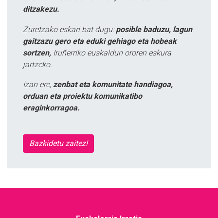
ditzakezu.
Zuretzako eskari bat dugu:
posible baduzu, lagun
gaitzazu gero eta eduki gehiago eta hobeak
sortzen,
Iruñerriko euskaldun ororen eskura
jartzeko.
Izan ere,
zenbat eta komunitate handiagoa,
orduan eta proiektu komunikatibo
eraginkorragoa.
Bazkidetu zaitez!