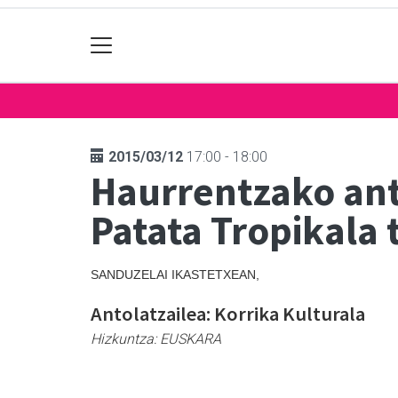
2015/03/12
17:00 - 18:00
Haurrentzako ant
Patata Tropikala 
SANDUZELAI IKASTETXEAN,
Antolatzailea: Korrika Kulturala
Hizkuntza:
EUSKARA