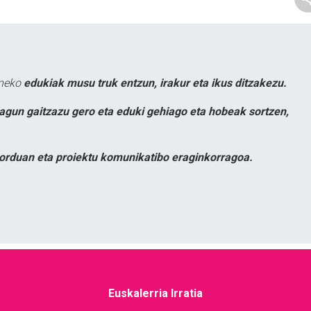
uneko
edukiak musu truk entzun, irakur eta ikus ditzakezu.
lagun gaitzazu gero eta eduki gehiago eta hobeak sortzen,
orduan eta proiektu komunikatibo eraginkorragoa.
Euskalerria Irratia