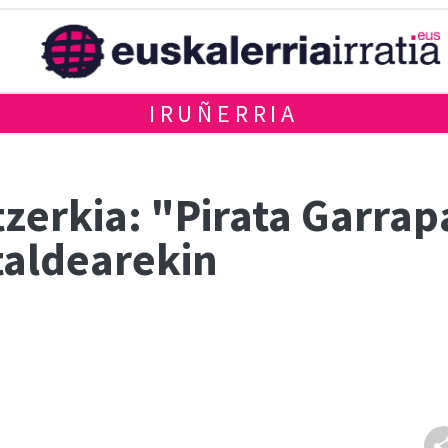
IRUÑERRIA
zerkia: "Pirata Garrap
taldearekin