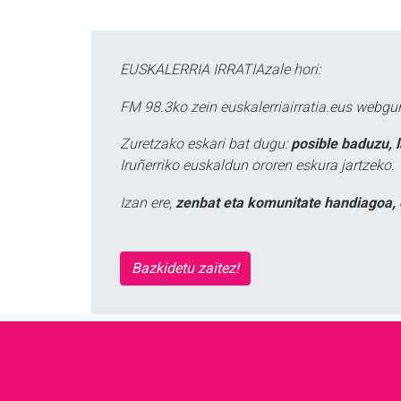
EUSKALERRIA IRRATIAzale hori:
FM 98.3ko zein euskalerriairratia.eus webg
Zuretzako eskari bat dugu:
posible baduzu, 
Iruñerriko euskaldun ororen eskura jartzeko.
Izan ere,
zenbat eta komunitate handiagoa, 
Bazkidetu zaitez!