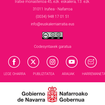
Iratxe monasterioa 45, ezk. eskailera, 13. ezk.
31011 Iruñea - Nafarroa
(0034) 948 17 01 51
info@euskalerriairratia.eus
Codesyntaxek garatua
LEGE OHARRA
PUBLIZITATEA
ARAUAK
HARREMANET