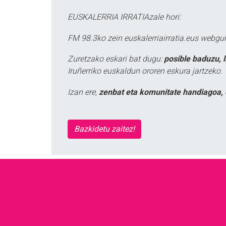
EUSKALERRIA IRRATIAzale hori:
FM 98.3ko zein euskalerriairratia.eus webg
Zuretzako eskari bat dugu:
posible baduzu, 
Iruñerriko euskaldun ororen eskura jartzeko.
Izan ere,
zenbat eta komunitate handiagoa, 
Bazkidetu zaitez!