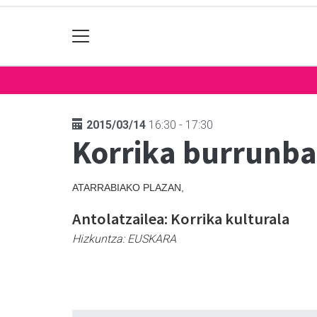
2015/03/14
16:30 - 17:30
Korrika burrunba
ATARRABIAKO PLAZAN,
Antolatzailea: Korrika kulturala
Hizkuntza:
EUSKARA