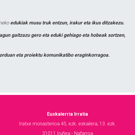
uneko
edukiak musu truk entzun, irakur eta ikus ditzakezu.
lagun gaitzazu gero eta eduki gehiago eta hobeak sortzen,
orduan eta proiektu komunikatibo eraginkorragoa.
Euskalerria Irratia
Iratxe monasterioa 45, ezk. eskailera, 13. ezk.
31011 Iruñea - Nafarroa