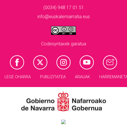
(0034) 948 17 01 51
info@euskalerriairratia.eus
Codesyntaxek garatua
LEGE OHARRA
PUBLIZITATEA
ARAUAK
HARREMANET