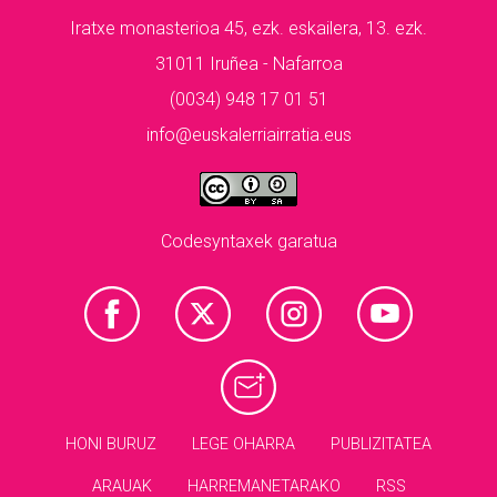
Iratxe monasterioa 45, ezk. eskailera, 13. ezk.
31011 Iruñea - Nafarroa
(0034) 948 17 01 51
info@euskalerriairratia.eus
Codesyntaxek garatua
HONI BURUZ
LEGE OHARRA
PUBLIZITATEA
ARAUAK
HARREMANETARAKO
RSS