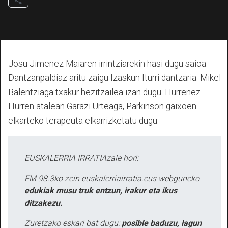
Josu Jimenez Maiaren irrintziarekin hasi dugu saioa.
Dantzanpaldiaz aritu zaigu Izaskun Iturri dantzaria. Mikel
Balentziaga txakur hezitzailea izan dugu. Hurrenez
Hurren atalean Garazi Urteaga, Parkinson gaixoen
elkarteko terapeuta elkarrizketatu dugu.
EUSKALERRIA IRRATIAzale hori:
FM 98.3ko zein euskalerriairratia.eus webguneko
edukiak musu truk entzun, irakur eta ikus
ditzakezu.
Zuretzako eskari bat dugu:
posible baduzu, lagun