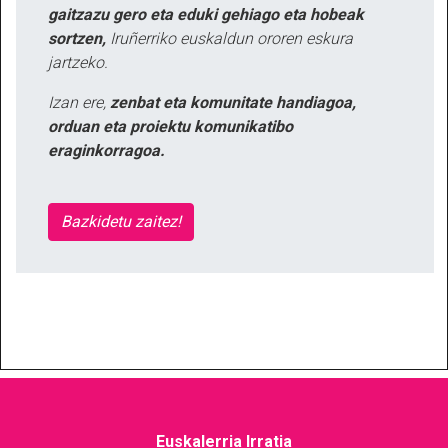
gaitzazu gero eta eduki gehiago eta hobeak
sortzen,
Iruñerriko euskaldun ororen eskura
jartzeko.
Izan ere,
zenbat eta komunitate handiagoa,
orduan eta proiektu komunikatibo
eraginkorragoa.
Bazkidetu zaitez!
Euskalerria Irratia