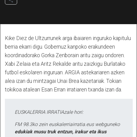
Kike Diez de Ultzurrunek arga ibaiaren inguruko kapitulu
berria ekarri digu. Gobernuz kanpoko erakundeen
koordinadorako Gorka Zenborain aritu zaigu ondoren.
Xabi Zelaia eta Aritz Rekalde aritu zaizkigu Burlatako
futbol eskolaren inguruan. ARGIA astekariaren azken
alea izan du mintzagai Unai Brea kazetariak. Tokian
tokikoa atalean Esan Erran irratiaren txanda izan da.
EUSKALERRIA IRRATIAzale hori:
FM 98.3ko zein euskalerriairratia.eus webguneko
edukiak musu truk entzun, irakur eta ikus