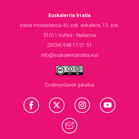
Euskalerria Irratia
Iratxe monasterioa 45, ezk. eskailera, 13. ezk.
31011 Iruñea - Nafarroa
(0034) 948 17 01 51
info@euskalerriairratia.eus
Codesyntaxek garatua