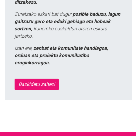
ditzakezu.
Zuretzako eskari bat dugu:
posible baduzu, lagun
gaitzazu gero eta eduki gehiago eta hobeak
sortzen,
Iruñerriko euskaldun ororen eskura
jartzeko.
Izan ere,
zenbat eta komunitate handiagoa,
orduan eta proiektu komunikatibo
eraginkorragoa.
Bazkidetu zaitez!