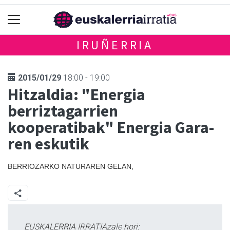
IRUÑERRIA
2015/01/29
18:00 - 19:00
Hitzaldia: "Energia
berriztagarrien
kooperatibak" Energia Gara-
ren eskutik
BERRIOZARKO NATURAREN GELAN,
EUSKALERRIA IRRATIAzale hori: