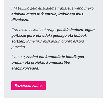
FM 98.3ko zein euskalerriairratia.eus webguneko
edukiak musu truk entzun, irakur eta ikus
ditzakezu.
Zuretzako eskari bat dugu:
posible baduzu, lagun
gaitzazu gero eta eduki gehiago eta hobeak
sortzen,
Iruñerriko euskaldun ororen eskura
jartzeko.
Izan ere,
zenbat eta komunitate handiagoa,
orduan eta proiektu komunikatibo
eraginkorragoa.
Bazkidetu zaitez!