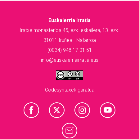
Euskalerria Irratia
Iratxe monasterioa 45, ezk. eskailera, 13. ezk.
31011 Iruñea - Nafarroa
(0034) 948 17 01 51
info@euskalerriairratia.eus
Codesyntaxek garatua