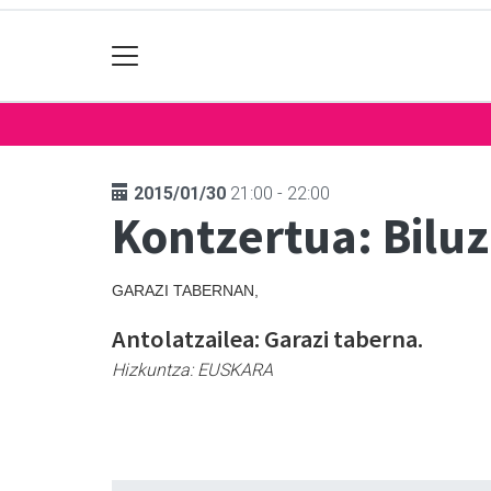
2015/01/30
21:00 - 22:00
Kontzertua: Biluz
GARAZI TABERNAN,
Antolatzailea: Garazi taberna.
Hizkuntza:
EUSKARA