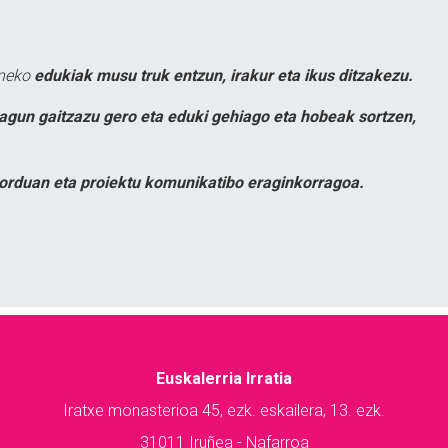
uneko
edukiak musu truk entzun, irakur eta ikus ditzakezu.
lagun gaitzazu gero eta eduki gehiago eta hobeak sortzen,
orduan eta proiektu komunikatibo eraginkorragoa.
Euskalerria Irratia
Iratxe monasterioa 45, ezk. eskailera, 13. ezk.
31011 Iruñea - Nafarroa