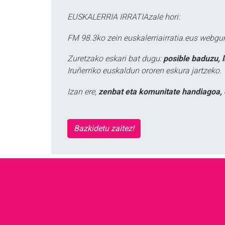
EUSKALERRIA IRRATIAzale hori:
FM 98.3ko zein euskalerriairratia.eus webg
Zuretzako eskari bat dugu:
posible baduzu, 
Iruñerriko euskaldun ororen eskura jartzeko.
Izan ere,
zenbat eta komunitate handiagoa, 
Bazkidetu zaitez!