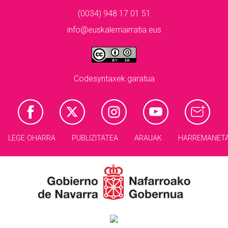
(0034) 948 17 01 51
info@euskalerriairratia.eus
Codesyntaxek garatua
LEGE OHARRA
PUBLIZITATEA
ARAUAK
HARREMANET