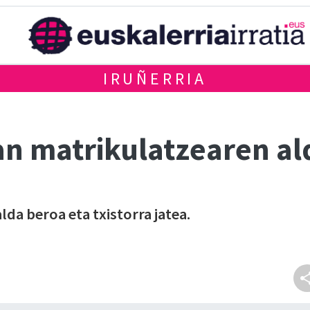
IRUÑERRIA
an matrikulatzearen al
da beroa eta txistorra jatea.