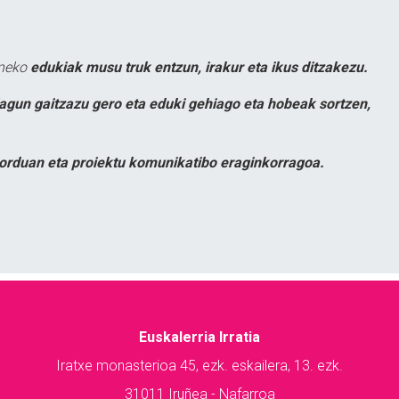
uneko
edukiak musu truk entzun, irakur eta ikus ditzakezu.
lagun gaitzazu gero eta eduki gehiago eta hobeak sortzen,
orduan eta proiektu komunikatibo eraginkorragoa.
Euskalerria Irratia
Iratxe monasterioa 45, ezk. eskailera, 13. ezk.
31011 Iruñea - Nafarroa