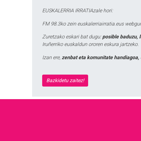
EUSKALERRIA IRRATIAzale hori:
FM 98.3ko zein euskalerriairratia.eus webg
Zuretzako eskari bat dugu:
posible baduzu, 
Iruñerriko euskaldun ororen eskura jartzeko.
Izan ere,
zenbat eta komunitate handiagoa, 
Bazkidetu zaitez!