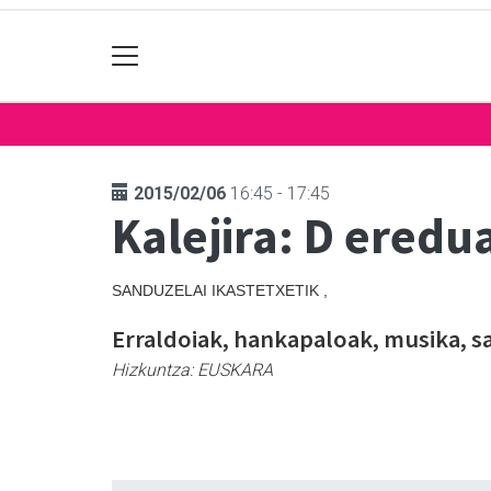
2015/02/06
16:45 - 17:45
Kalejira: D eredu
SANDUZELAI IKASTETXETIK ,
Erraldoiak, hankapaloak, musika, sal
Hizkuntza:
EUSKARA