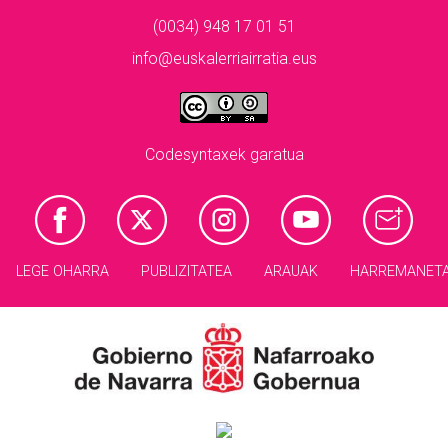
(0034) 948 17 01 51
info@euskalerriairratia.eus
Codesyntaxek garatua
LEGE OHARRA
PUBLIZITATEA
ARAUAK
HARREMANET