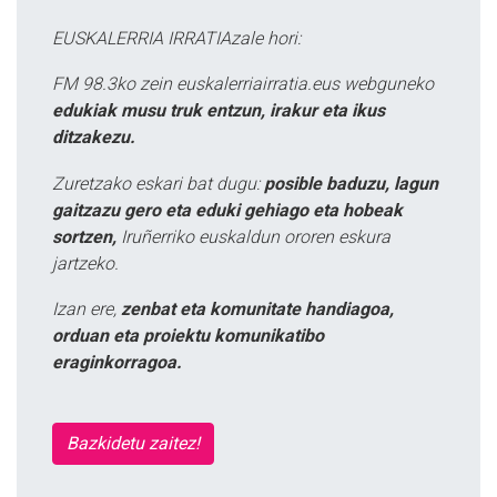
EUSKALERRIA IRRATIAzale hori:
FM 98.3ko zein euskalerriairratia.eus webguneko
edukiak musu truk entzun, irakur eta ikus
ditzakezu.
Zuretzako eskari bat dugu:
posible baduzu, lagun
gaitzazu gero eta eduki gehiago eta hobeak
sortzen,
Iruñerriko euskaldun ororen eskura
jartzeko.
Izan ere,
zenbat eta komunitate handiagoa,
orduan eta proiektu komunikatibo
eraginkorragoa.
Bazkidetu zaitez!