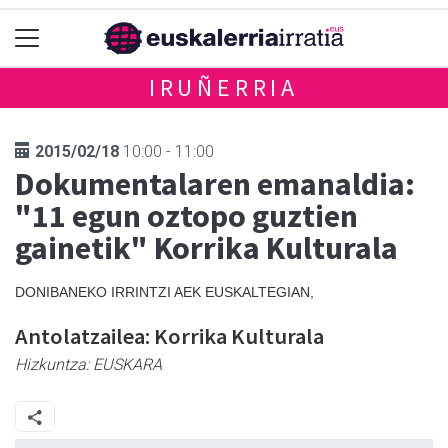
IRUÑERRIA
2015/02/18
10:00 - 11:00
Dokumentalaren emanaldia:
"11 egun oztopo guztien
gainetik" Korrika Kulturala
DONIBANEKO IRRINTZI AEK EUSKALTEGIAN,
Antolatzailea: Korrika Kulturala
Hizkuntza:
EUSKARA