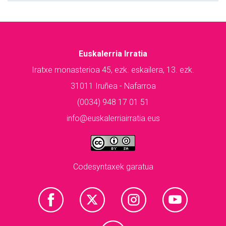
Euskalerria Irratia
Iratxe monasterioa 45, ezk. eskailera, 13. ezk.
31011 Iruñea - Nafarroa
(0034) 948 17 01 51
info@euskalerriairratia.eus
Codesyntaxek garatua