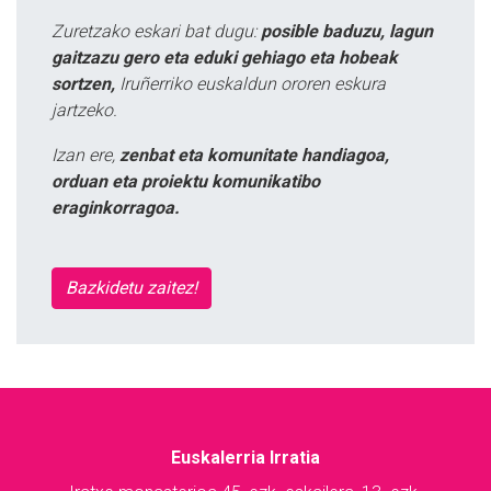
Zuretzako eskari bat dugu:
posible baduzu, lagun
gaitzazu gero eta eduki gehiago eta hobeak
sortzen,
Iruñerriko euskaldun ororen eskura
jartzeko.
Izan ere,
zenbat eta komunitate handiagoa,
orduan eta proiektu komunikatibo
eraginkorragoa.
Bazkidetu zaitez!
Euskalerria Irratia