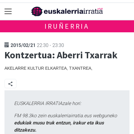
IRUÑERRIA
2015/02/21
22:30 - 23:30
Kontzertua: Aberri Txarrak
AKELARRE KULTUR ELKARTEA, TXANTREA,
EUSKALERRIA IRRATIAzale hori:
FM 98.3ko zein euskalerriairratia.eus webguneko
edukiak musu truk entzun, irakur eta ikus
ditzakezu.