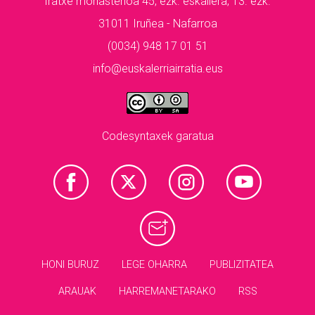
Iratxe monasterioa 45, ezk. eskailera, 13. ezk.
31011 Iruñea - Nafarroa
(0034) 948 17 01 51
info@euskalerriairratia.eus
Codesyntaxek garatua
HONI BURUZ
LEGE OHARRA
PUBLIZITATEA
ARAUAK
HARREMANETARAKO
RSS