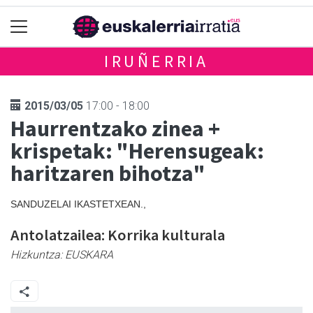
IRUÑERRIA
2015/03/05
17:00 - 18:00
Haurrentzako zinea +
krispetak: "Herensugeak:
haritzaren bihotza"
SANDUZELAI IKASTETXEAN.,
Antolatzailea: Korrika kulturala
Hizkuntza:
EUSKARA