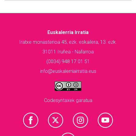
Euskalerria Irratia
Iratxe monasterioa 45, ezk. eskailera, 13. ezk.
31011 Iruñea - Nafarroa
(0034) 948 17 01 51
info@euskalerriairratia.eus
Codesyntaxek garatua