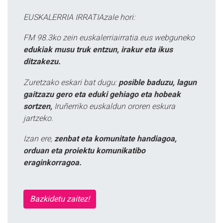
EUSKALERRIA IRRATIAzale hori:
FM 98.3ko zein euskalerriairratia.eus webguneko
edukiak musu truk entzun, irakur eta ikus
ditzakezu.
Zuretzako eskari bat dugu:
posible baduzu, lagun
gaitzazu gero eta eduki gehiago eta hobeak
sortzen,
Iruñerriko euskaldun ororen eskura
jartzeko.
Izan ere,
zenbat eta komunitate handiagoa,
orduan eta proiektu komunikatibo
eraginkorragoa.
Bazkidetu zaitez!