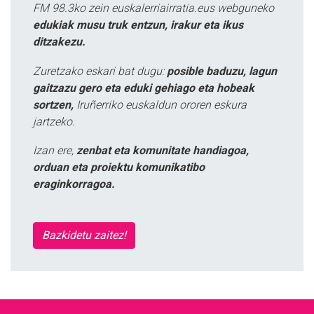
FM 98.3ko zein euskalerriairratia.eus webguneko
edukiak musu truk entzun, irakur eta ikus
ditzakezu.
Zuretzako eskari bat dugu:
posible baduzu, lagun
gaitzazu gero eta eduki gehiago eta hobeak
sortzen,
Iruñerriko euskaldun ororen eskura
jartzeko.
Izan ere,
zenbat eta komunitate handiagoa,
orduan eta proiektu komunikatibo
eraginkorragoa.
Bazkidetu zaitez!