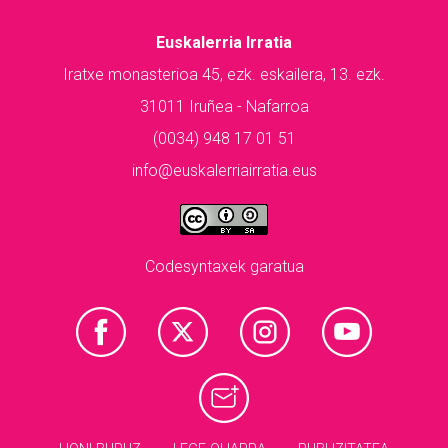
Euskalerria Irratia
Iratxe monasterioa 45, ezk. eskailera, 13. ezk.
31011 Iruñea - Nafarroa
(0034) 948 17 01 51
info@euskalerriairratia.eus
Codesyntaxek garatua