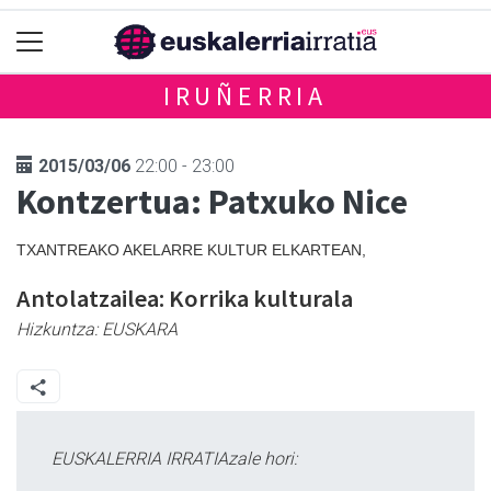
IRUÑERRIA
2015/03/06
22:00 - 23:00
Kontzertua: Patxuko Nice
TXANTREAKO AKELARRE KULTUR ELKARTEAN,
Antolatzailea: Korrika kulturala
Hizkuntza:
EUSKARA
EUSKALERRIA IRRATIAzale hori: