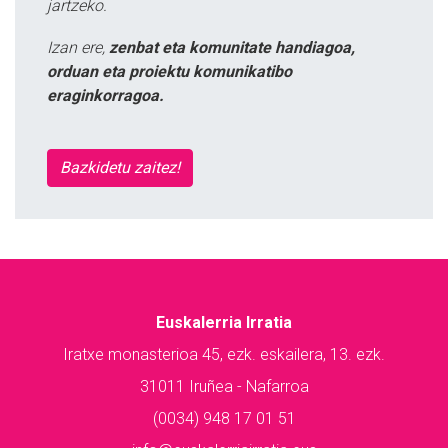
jartzeko.
Izan ere,
zenbat eta komunitate handiagoa,
orduan eta proiektu komunikatibo
eraginkorragoa.
Bazkidetu zaitez!
Euskalerria Irratia
Iratxe monasterioa 45, ezk. eskailera, 13. ezk.
31011 Iruñea - Nafarroa
(0034) 948 17 01 51