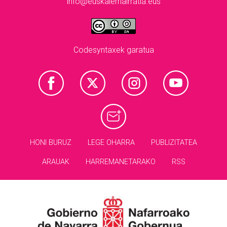
info@euskalerriairratia.eus
Codesyntaxek garatua
HONI BURUZ
LEGE OHARRA
PUBLIZITATEA
ARAUAK
HARREMANETARAKO
RSS