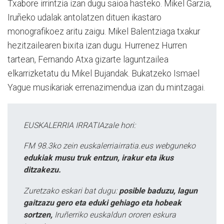
Txabore irrintzia izan dugu saioa hasteko. Mikel Garzia,
Iruñeko udalak antolatzen dituen ikastaro
monografikoez aritu zaigu. Mikel Balentziaga txakur
hezitzailearen bixita izan dugu. Hurrenez Hurren
tartean, Fernando Atxa gizarte laguntzailea
elkarrizketatu du Mikel Bujandak. Bukatzeko Ismael
Yague musikariak errenazimendua izan du mintzagai.
EUSKALERRIA IRRATIAzale hori:
FM 98.3ko zein euskalerriairratia.eus webguneko
edukiak musu truk entzun, irakur eta ikus
ditzakezu.
Zuretzako eskari bat dugu:
posible baduzu, lagun
gaitzazu gero eta eduki gehiago eta hobeak
sortzen,
Iruñerriko euskaldun ororen eskura