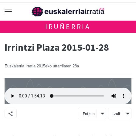
IRUÑERRIA
Irrintzi Plaza 2015-01-28
Euskalerria Irratia
2015eko urtarrilaren 28a
Entzun
Itzuli