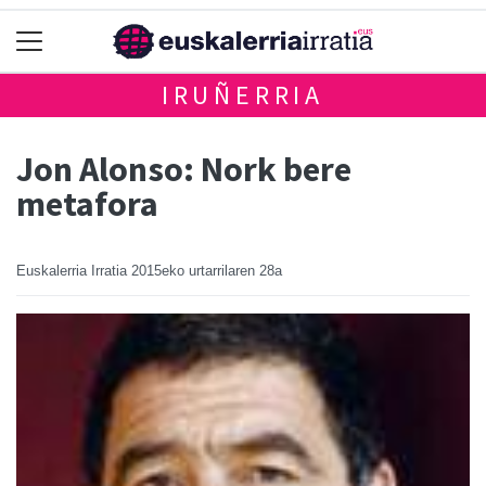
IRUÑERRIA
Jon Alonso: Nork bere
metafora
Euskalerria Irratia
2015eko urtarrilaren 28a