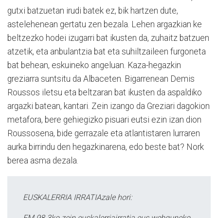
gutxi batzuetan irudi batek ez, bik hartzen dute,
astelehenean gertatu zen bezala. Lehen argazkian ke
beltzezko hodei izugarri bat ikusten da, zuhaitz batzuen
atzetik, eta anbulantzia bat eta suhiltzaileen furgoneta
bat behean, eskuineko angeluan. Kaza-hegazkin
greziarra suntsitu da Albaceten. Bigarrenean Demis
Roussos iletsu eta beltzaran bat ikusten da aspaldiko
argazki batean, kantari. Zein izango da Greziari dagokion
metafora, bere gehiegizko pisuari eutsi ezin izan dion
Roussosena, bide gerrazale eta atlantistaren lurraren
aurka birrindu den hegazkinarena, edo beste bat? Nork
berea asma dezala.
EUSKALERRIA IRRATIAzale hori:
FM 98.3ko zein euskalerriairratia.eus webguneko