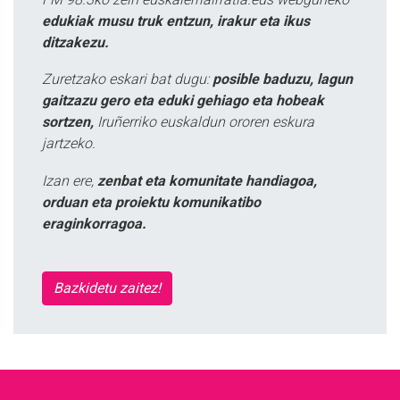
edukiak musu truk entzun, irakur eta ikus
ditzakezu.
Zuretzako eskari bat dugu:
posible baduzu, lagun
gaitzazu gero eta eduki gehiago eta hobeak
sortzen,
Iruñerriko euskaldun ororen eskura
jartzeko.
Izan ere,
zenbat eta komunitate handiagoa,
orduan eta proiektu komunikatibo
eraginkorragoa.
Bazkidetu zaitez!