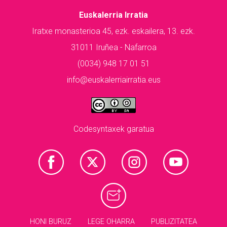
Euskalerria Irratia
Iratxe monasterioa 45, ezk. eskailera, 13. ezk.
31011 Iruñea - Nafarroa
(0034) 948 17 01 51
info@euskalerriairratia.eus
Codesyntaxek garatua
HONI BURUZ
LEGE OHARRA
PUBLIZITATEA