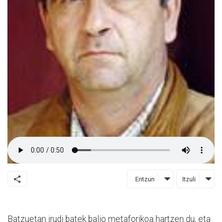
Entzun
Itzuli
Batzuetan irudi batek balio metaforikoa hartzen du, eta