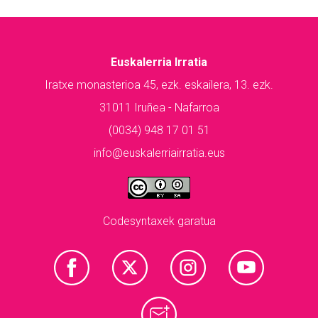
Euskalerria Irratia
Iratxe monasterioa 45, ezk. eskailera, 13. ezk.
31011 Iruñea - Nafarroa
(0034) 948 17 01 51
info@euskalerriairratia.eus
Codesyntaxek garatua