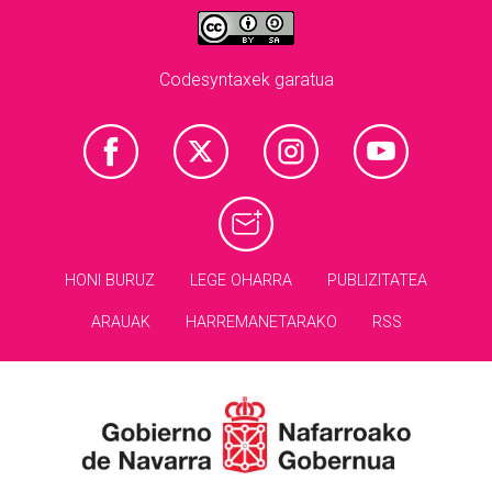
Codesyntaxek garatua
HONI BURUZ
LEGE OHARRA
PUBLIZITATEA
ARAUAK
HARREMANETARAKO
RSS