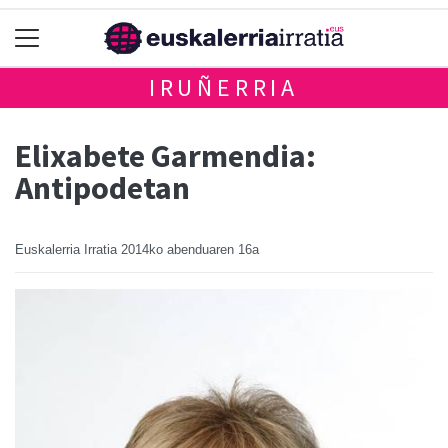
IRUÑERRIA
Elixabete Garmendia:
Antipodetan
Euskalerria Irratia
2014ko abenduaren 16a