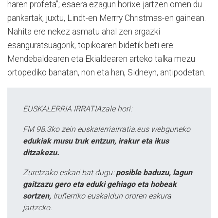
haren profeta”; esaera ezagun horixe jartzen omen du
pankartak, juxtu, Lindt-en Merrry Christmas-en gainean.
Nahita ere nekez asmatu ahal zen argazki
esanguratsuagorik, topikoaren bidetik beti ere:
Mendebaldearen eta Ekialdearen arteko talka mezu
ortopediko banatan, non eta han, Sidneyn, antipodetan.
EUSKALERRIA IRRATIAzale hori:
FM 98.3ko zein euskalerriairratia.eus webguneko
edukiak musu truk entzun, irakur eta ikus
ditzakezu.
Zuretzako eskari bat dugu:
posible baduzu, lagun
gaitzazu gero eta eduki gehiago eta hobeak
sortzen,
Iruñerriko euskaldun ororen eskura
jartzeko.