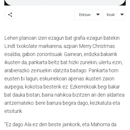
Entzun
Itzuli
Lehen planoan izen ezagun bat grafia ezagun batekin:
Lindt txokolate markarena; azpian Merry Christmas
esaldia, gabon zoriontsuak. Gainean, erdizka bakarrik
ikusten da, pankarta beltz bat hizki zuriekin; ulertu ezin,
arabierazko zeinuekin idatzita baitago. Pankarta horri
eusten bi lagun; eskuinekoari apenas ikusten zaion
aurpegia, kokotsa besterik ez. Ezkerrekoak begi bakar
bat dauka bistan, baina nahikoa bizitzen ari den aldartea
antzemateko: bere barrura begira dago, kezkatuta eta
etsiturik.
“Ez dago Ala ez den beste jainkorik, eta Mahoma da