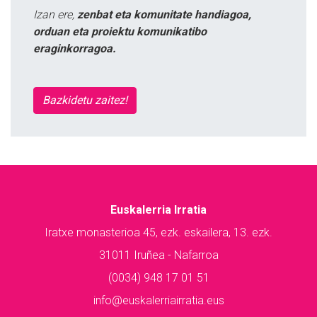
Izan ere,
zenbat eta komunitate handiagoa,
orduan eta proiektu komunikatibo
eraginkorragoa.
Bazkidetu zaitez!
Euskalerria Irratia
Iratxe monasterioa 45, ezk. eskailera, 13. ezk.
31011 Iruñea - Nafarroa
(0034) 948 17 01 51
info@euskalerriairratia.eus