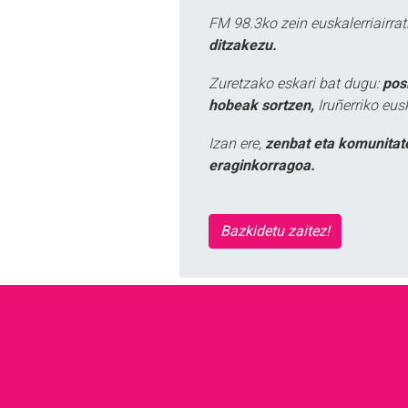
FM 98.3ko zein euskalerriairr
ditzakezu.
Zuretzako eskari bat dugu:
pos
hobeak sortzen,
Iruñerriko eus
Izan ere,
zenbat eta komunitat
eraginkorragoa.
Bazkidetu zaitez!