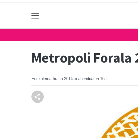
Metropoli Forala
Euskalerria Irratia
2014ko abenduaren 10a