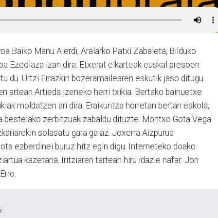
roa Baiko Manu Aierdi, Aralarko Patxi Zabaleta, Bilduko
a Ezeolaza izan dira. Etxerat elkarteak euskal presoen
tu du. Urtzi Errazkin bozeramailearen eskutik jaso ditugu
en artean Artieda izeneko herri txikia. Bertako bainuetxe
ikiak moldatzen ari dira. Eraikuntza horretan bertan eskola,
 eta bestelako zerbitzuak zabaldu dituzte. Montxo Gota Vega
zkariarekin solasatu gara gaiaz. Joxerra Aizpurua
mota ezberdinei buruz hitz egin digu. Interneteko doako
rtua kazetaria. Iritziaren tartean hiru idazle nafar: Jon
Erro.
: