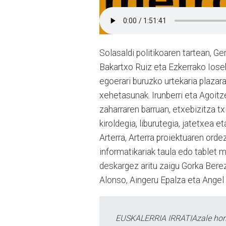
Solasaldi politikoaren tartean, Ge
Bakartxo Ruiz eta Ezkerrako Ioseb
egoerari buruzko urtekaria plazara
xehetasunak. Irunberri eta Agoitz
zaharraren barruan, etxebizitza tx
kiroldegia, liburutegia, jatetxea
Arterra, Arterra proiektuaren orde
informatikariak taula edo tablet 
deskargez aritu zaigu Gorka Berezia
Alonso, Aingeru Epalza eta Angel 
EUSKALERRIA IRRATIAzale hori