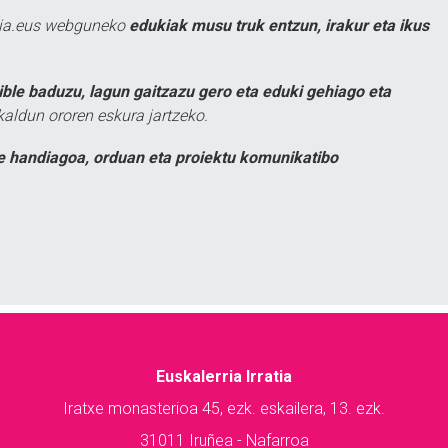
atia.eus webguneko
edukiak musu truk entzun, irakur eta ikus
ible baduzu, lagun gaitzazu gero eta eduki gehiago eta
kaldun ororen eskura jartzeko.
e handiagoa, orduan eta proiektu komunikatibo
Euskalerria Irratia
Iratxe monasterioa 45, ezk. eskailera, 13. ezk.
31011 Iruñea - Nafarroa