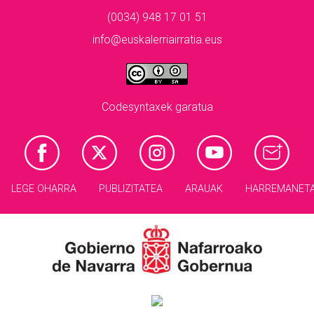
(0034) 948 17 01 51
info@euskalerriairratia.eus
Codesyntaxek garatua
LEGE OHARRA
PUBLIZITATEA
ARAUAK
HARREMANET