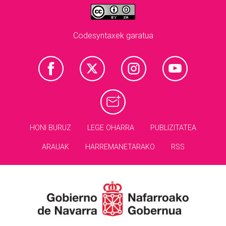
Codesyntaxek garatua
HONI BURUZ
LEGE OHARRA
PUBLIZITATEA
ARAUAK
HARREMANETARAKO
RSS