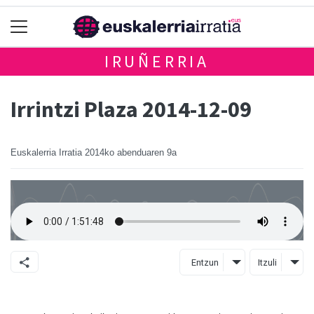
IRUÑERRIA
Irrintzi Plaza 2014-12-09
Euskalerria Irratia
2014ko abenduaren 9a
Entzun
Itzuli