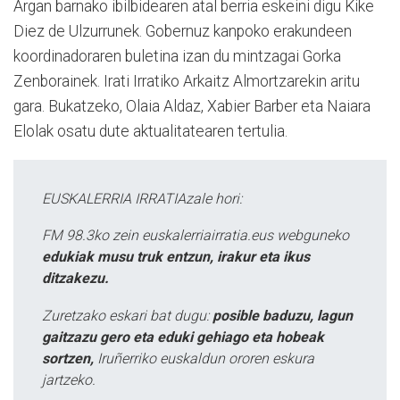
Argan barnako ibilbidearen atal berria eskeini digu Kike
Diez de Ulzurrunek. Gobernuz kanpoko erakundeen
koordinadoraren buletina izan du mintzagai Gorka
Zenborainek. Irati Irratiko Arkaitz Almortzarekin aritu
gara. Bukatzeko, Olaia Aldaz, Xabier Barber eta Naiara
Elolak osatu dute aktualitatearen tertulia.
EUSKALERRIA IRRATIAzale hori:
FM 98.3ko zein euskalerriairratia.eus webguneko
edukiak musu truk entzun, irakur eta ikus
ditzakezu.
Zuretzako eskari bat dugu:
posible baduzu, lagun
gaitzazu gero eta eduki gehiago eta hobeak
sortzen,
Iruñerriko euskaldun ororen eskura
jartzeko.