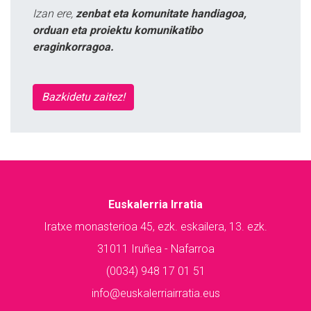
Izan ere,
zenbat eta komunitate handiagoa,
orduan eta proiektu komunikatibo
eraginkorragoa.
Bazkidetu zaitez!
Euskalerria Irratia
Iratxe monasterioa 45, ezk. eskailera, 13. ezk.
31011 Iruñea - Nafarroa
(0034) 948 17 01 51
info@euskalerriairratia.eus