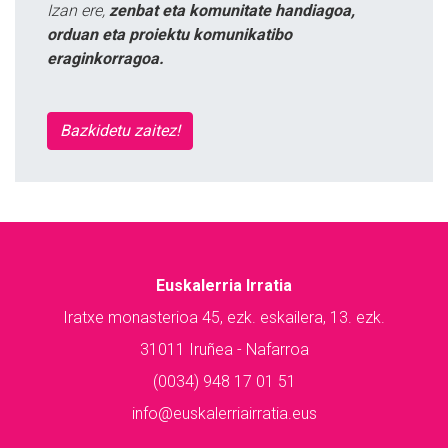
Izan ere,
zenbat eta komunitate handiagoa,
orduan eta proiektu komunikatibo
eraginkorragoa.
Bazkidetu zaitez!
Euskalerria Irratia
Iratxe monasterioa 45, ezk. eskailera, 13. ezk.
31011 Iruñea - Nafarroa
(0034) 948 17 01 51
info@euskalerriairratia.eus