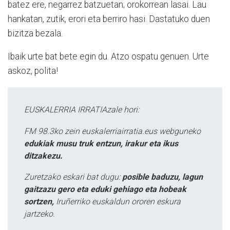
batez ere, negarrez batzuetan; orokorrean lasai. Lau
hankatan, zutik, erori eta berriro hasi. Dastatuko duen
bizitza bezala.
Ibaik urte bat bete egin du. Atzo ospatu genuen. Urte
askoz, polita!
EUSKALERRIA IRRATIAzale hori:
FM 98.3ko zein euskalerriairratia.eus webguneko
edukiak musu truk entzun, irakur eta ikus
ditzakezu.
Zuretzako eskari bat dugu:
posible baduzu, lagun
gaitzazu gero eta eduki gehiago eta hobeak
sortzen,
Iruñerriko euskaldun ororen eskura
jartzeko.