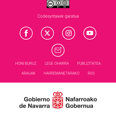
Codesyntaxek garatua
HONI BURUZ
LEGE OHARRA
PUBLIZITATEA
ARAUAK
HARREMANETARAKO
RSS