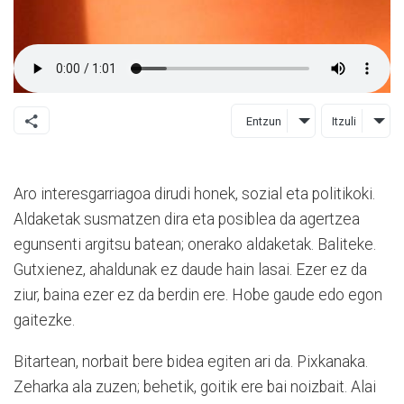
Entzun
Itzuli
Aro interesgarriagoa dirudi honek, sozial eta politikoki.
Aldaketak susmatzen dira eta posiblea da agertzea
egunsenti argitsu batean; onerako aldaketak. Baliteke.
Gutxienez, ahaldunak ez daude hain lasai. Ezer ez da
ziur, baina ezer ez da berdin ere. Hobe gaude edo egon
gaitezke.
Bitartean, norbait bere bidea egiten ari da. Pixkanaka.
Zeharka ala zuzen; behetik, goitik ere bai noizbait. Alai