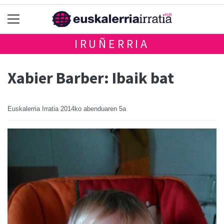
IRUÑERRIA
Xabier Barber: Ibaik bat
Euskalerria Irratia
2014ko abenduaren 5a