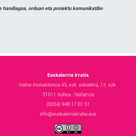
e handiagoa, orduan eta proiektu komunikatibo
Euskalerria Irratia
Iratxe monasterioa 45, ezk. eskailera, 13. ezk.
31011 Iruñea - Nafarroa
(0034) 948 17 01 51
info@euskalerriairratia.eus