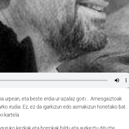
dia urpean, eta beste erdia ur-azalaz goiti.... Amesgaiztoak
urko irudia. Ez, ez da igarkizun edo asmakizun horietako bat...
i-kartela.
guruko kezkak eta borrokak bildu eta aurkeztu dituzte