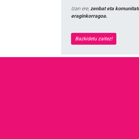
Izan ere,
zenbat eta komunitat
eraginkorragoa.
Bazkidetu zaitez!