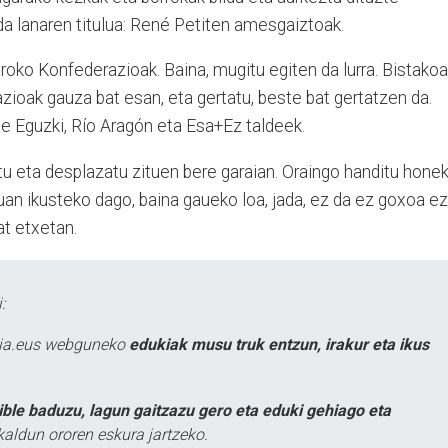
 lanaren titulua: René Petiten amesgaiztoak.
roko Konfederazioak. Baina, mugitu egiten da lurra. Bistakoa
razioak gauza bat esan, eta gertatu, beste bat gertatzen da.
e Eguzki, Río Aragón eta Esa+Ez taldeek.
tu eta desplazatu zituen bere garaian. Oraingo handitu hone
uan ikusteko dago, baina gaueko loa, jada, ez da ez goxoa ez
at etxetan.
:
atia.eus webguneko
edukiak musu truk entzun, irakur eta ikus
ible baduzu, lagun gaitzazu gero eta eduki gehiago eta
kaldun ororen eskura jartzeko.