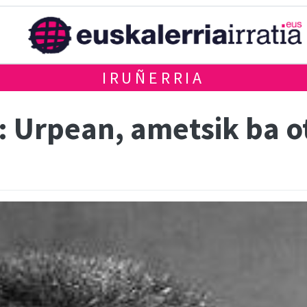
IRUÑERRIA
: Urpean, ametsik ba o