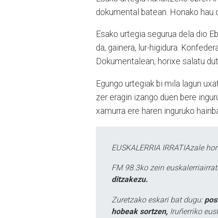
dokumental batean. Honako hau da
Esako urtegia segurua dela dio Eb
da, gainera, lur-higidura. Konfede
Dokumentalean, horixe salatu dut
Egungo urtegiak bi mila lagun uxa
zer eragin izango duen bere ingur
xamurra ere haren inguruko hainb
EUSKALERRIA IRRATIAzale hori
FM 98.3ko zein euskalerriairr
ditzakezu.
Zuretzako eskari bat dugu:
pos
hobeak sortzen,
Iruñerriko eus