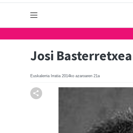
Josi Basterretxea
Euskalerria Irratia
2014ko azaroaren 21a