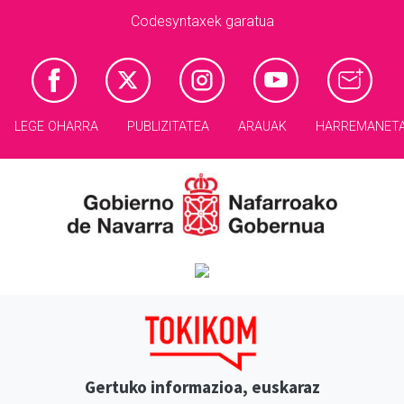
Codesyntaxek garatua
LEGE OHARRA
PUBLIZITATEA
ARAUAK
HARREMANET
Gertuko informazioa, euskaraz