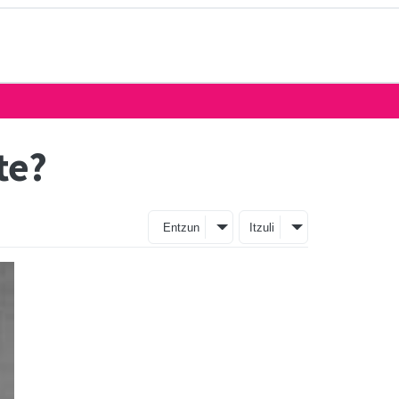
te?
Entzun
Itzuli