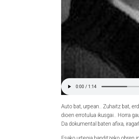
Auto bat, urpean... Zuhaitz bat, er
dioen errotulua ikusgai... Horra ga
Da dokumental baten afixa, iragark
Esako urtegia handitzeko obren in