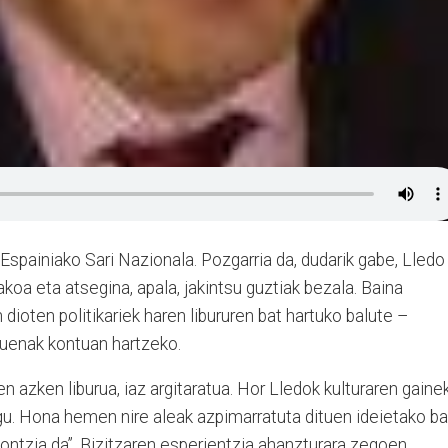
Espainiako Sari Nazionala. Pozgarria da, dudarik gabe, Lledo
akoa eta atsegina, apala, jakintsu guztiak bezala. Baina
dioten politikariek haren libururen bat hartuko balute –
tuenak kontuan hartzeko.
ren azken liburua, iaz argitaratua. Hor Lledok kulturaren gaine
gu. Hona hemen nire aleak azpimarratuta dituen ideietako ba
ontzia da”. Bizitzaren esperientzia ahanzturara zegoen