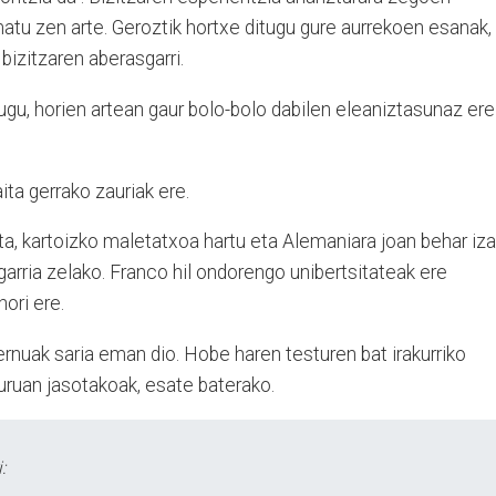
matu zen arte. Geroztik hortxe ditugu gure aurrekoen esanak,
bizitzaren aberasgarri.
tugu, horien artean gaur bolo-bolo dabilen eleaniztasunaz ere
ita gerrako zauriak ere.
uta, kartoizko maletatxoa hartu eta Alemaniara joan behar iz
garria zelako. Franco hil ondorengo unibertsitateak ere
hori ere.
ernuak saria eman dio. Hobe haren testuren bat irakurriko
liburuan jasotakoak, esate baterako.
: