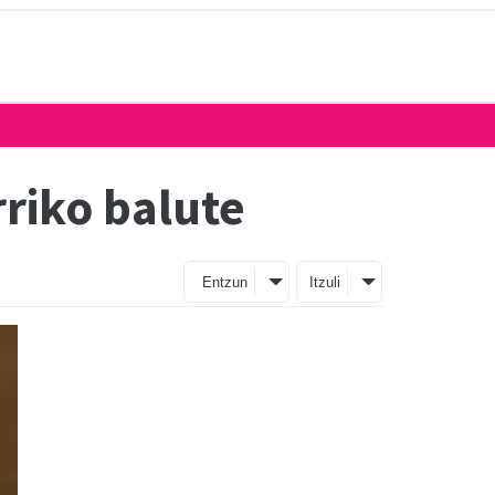
rriko balute
Entzun
Itzuli