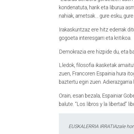
kondenatuta, harik eta liburua as
nahiak, ametsak… gure esku, gure 
Irakaskuntzaz ere hitz ederrak di
gogoeta interesgarri eta kritikoa.
Demokrazia ere hizpide du, eta ba
Lledok, filosofia ikasketak amait
zuen, Francoren Espainia hura ito
baztertu egin zuen. Adierazgarria 
Orain, esan bezala, Espainiar Gob
balute. “Los libros y la libertad” 
EUSKALERRIA IRRATIAzale hori