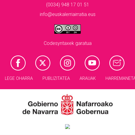
(0034) 948 17 01 51
info@euskalerriairratia.eus
Codesyntaxek garatua
LEGE OHARRA
PUBLIZITATEA
ARAUAK
HARREMANET