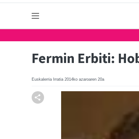
Fermin Erbiti: Ho
Euskalerria Irratia
2014ko azaroaren 20a