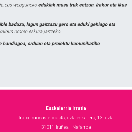
atia.eus webguneko
edukiak musu truk entzun, irakur eta ikus
ible baduzu, lagun gaitzazu gero eta eduki gehiago eta
kaldun ororen eskura jartzeko.
e handiagoa, orduan eta proiektu komunikatibo
Euskalerria Irratia
Iratxe monasterioa 45, ezk. eskailera, 13. ezk.
31011 Iruñea - Nafarroa