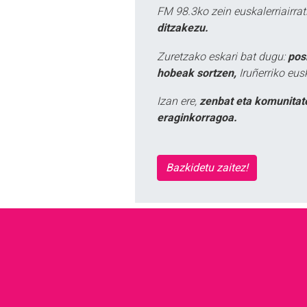
FM 98.3ko zein euskalerriairr
ditzakezu.
Zuretzako eskari bat dugu:
pos
hobeak sortzen,
Iruñerriko eus
Izan ere,
zenbat eta komunitat
eraginkorragoa.
Bazkidetu zaitez!