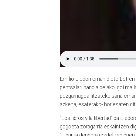
Emilio Lledori eman diote Letren 
pentsalari handia delako, goi mail
pozgarriagoa litzateke saria eman 
azkena, esaterako- hor esaten di
“Los libros y la libertad” da Lledo
gogoeta zoragarria eskaintzen di
“Liburua denbora gordetzen duen 