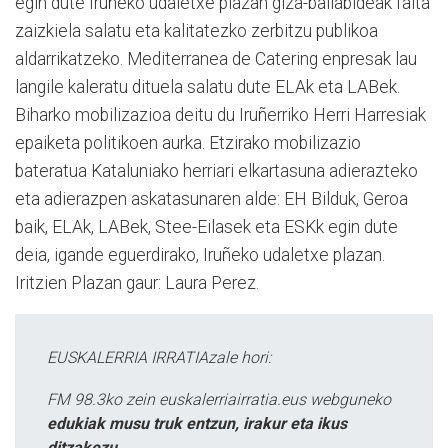
egin dute Iruñeko udaletxe plazan giza-baliabideak falta
zaizkiela salatu eta kalitatezko zerbitzu publikoa
aldarrikatzeko. Mediterranea de Catering enpresak lau
langile kaleratu dituela salatu dute ELAk eta LABek.
Biharko mobilizazioa deitu du Iruñerriko Herri Harresiak
epaiketa politikoen aurka. Etzirako mobilizazio
bateratua Kataluniako herriari elkartasuna adierazteko
eta adierazpen askatasunaren alde: EH Bilduk, Geroa
baik, ELAk, LABek, Stee-Eilasek eta ESKk egin dute
deia, igande eguerdirako, Iruñeko udaletxe plazan.
Iritzien Plazan gaur: Laura Perez.
EUSKALERRIA IRRATIAzale hori:
FM 98.3ko zein euskalerriairratia.eus webguneko
edukiak musu truk entzun, irakur eta ikus
ditzakezu.