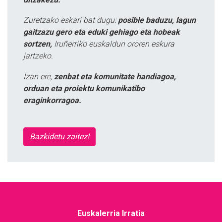
Zuretzako eskari bat dugu:
posible baduzu, lagun
gaitzazu gero eta eduki gehiago eta hobeak
sortzen,
Iruñerriko euskaldun ororen eskura
jartzeko.
Izan ere,
zenbat eta komunitate handiagoa,
orduan eta proiektu komunikatibo
eraginkorragoa.
Bazkidetu zaitez!
Euskalerria Irratia