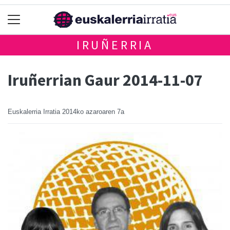
IRUÑERRIA
Iruñerrian Gaur 2014-11-07
Euskalerria Irratia
2014ko azaroaren 7a