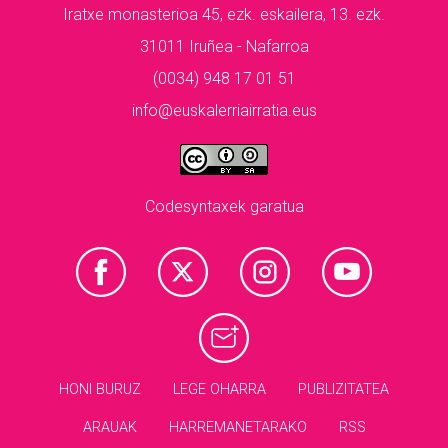
Iratxe monasterioa 45, ezk. eskailera, 13. ezk.
31011 Iruñea - Nafarroa
(0034) 948 17 01 51
info@euskalerriairratia.eus
Codesyntaxek garatua
HONI BURUZ
LEGE OHARRA
PUBLIZITATEA
ARAUAK
HARREMANETARAKO
RSS