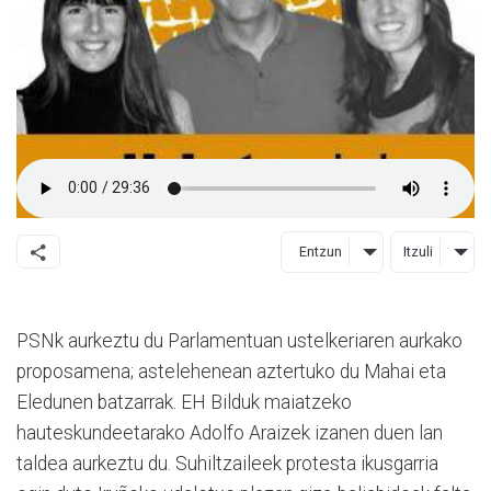
Entzun
Itzuli
PSNk aurkeztu du Parlamentuan ustelkeriaren aurkako
proposamena; astelehenean aztertuko du Mahai eta
Eledunen batzarrak. EH Bilduk maiatzeko
hauteskundeetarako Adolfo Araizek izanen duen lan
taldea aurkeztu du. Suhiltzaileek protesta ikusgarria