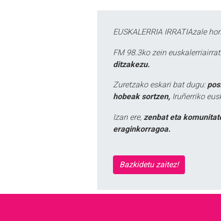
EUSKALERRIA IRRATIAzale hori
FM 98.3ko zein euskalerriairr
ditzakezu.
Zuretzako eskari bat dugu:
pos
hobeak sortzen,
Iruñerriko eus
Izan ere,
zenbat eta komunitat
eraginkorragoa.
Bazkidetu zaitez!