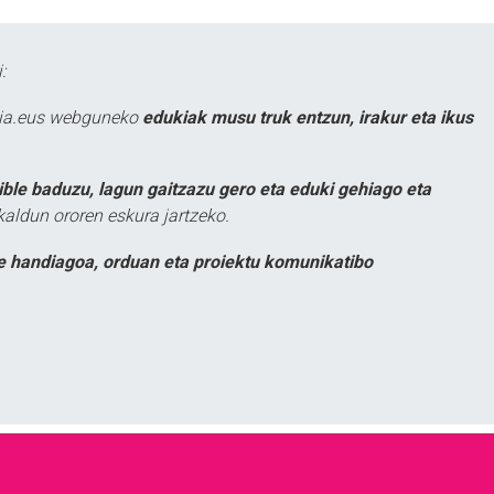
:
atia.eus webguneko
edukiak musu truk entzun, irakur eta ikus
ible baduzu, lagun gaitzazu gero eta eduki gehiago eta
kaldun ororen eskura jartzeko.
e handiagoa, orduan eta proiektu komunikatibo