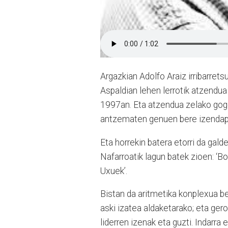
Argazkian Adolfo Araiz irribarret
Aspaldian lehen lerrotik atzendu
1997an. Eta atzendua zelako gogo
antzematen genuen bere izendap
Eta horrekin batera etorri da gal
Nafarroatik lagun batek zioen: ‘B
Uxuek’.
Bistan da aritmetika konplexua be
aski izatea aldaketarako; eta ger
liderren izenak eta guzti. Indarra 