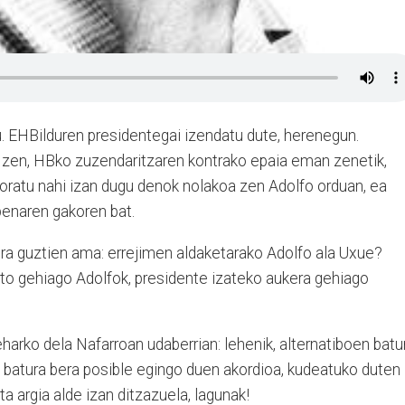
su. EHBilduren presidentegai izendatu dute, herenegun.
a zen, HBko zuzendaritzaren kontrako epaia eman zenetik,
ratu nahi izan dugu denok nolakoa zen Adolfo orduan, ea
enaren gakoren bat.
dera guztien ama: errejimen aldaketarako Adolfo ala Uxue?
oto gehiago Adolfok, presidente izateko aukera gehiago
harko dela Nafarroan udaberrian: lehenik, alternatiboen batu
o batura bera posible egingo duen akordioa, kudeatuko duten
eta argia alde izan ditzazuela, lagunak!