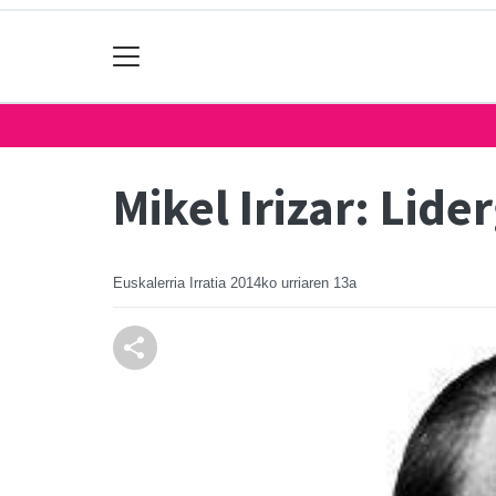
Mikel Irizar: Lid
Euskalerria Irratia
2014ko urriaren 13a