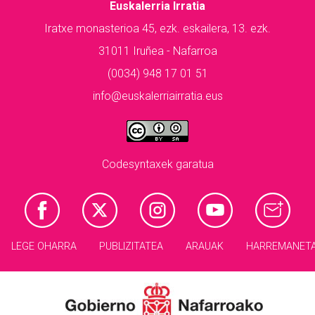
Euskalerria Irratia
Iratxe monasterioa 45, ezk. eskailera, 13. ezk.
31011 Iruñea - Nafarroa
(0034) 948 17 01 51
info@euskalerriairratia.eus
Codesyntaxek garatua
LEGE OHARRA
PUBLIZITATEA
ARAUAK
HARREMANET