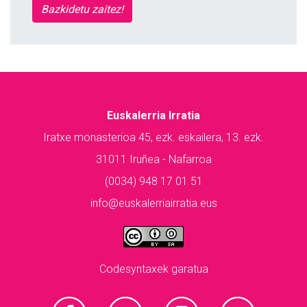
Bazkidetu zaitez!
Euskalerria Irratia
Iratxe monasterioa 45, ezk. eskailera, 13. ezk.
31011 Iruñea - Nafarroa
(0034) 948 17 01 51
info@euskalerriairratia.eus
Codesyntaxek garatua