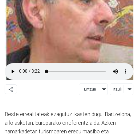
Entzun
Itzuli
Beste errealitateak ezagutuz ikasten dugu. Bartzelona,
arlo askotan, Europarako erreferentzia da. Azken
hamarkadetan turismoaren eredu masibo eta