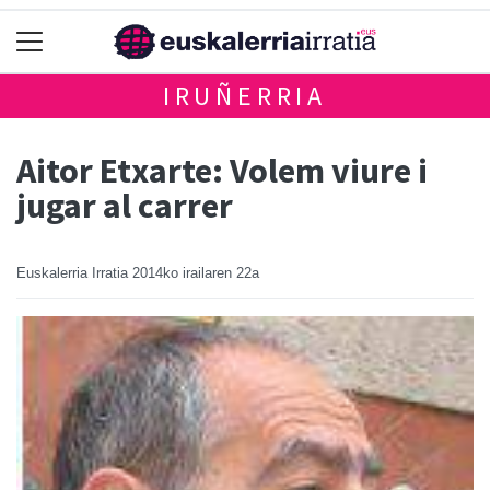
IRUÑERRIA
Aitor Etxarte: Volem viure i
jugar al carrer
Euskalerria Irratia
2014ko irailaren 22a