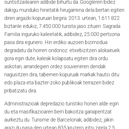
suntsitzailearen adibide bihurtu da. Googleren bidez
dakigu munduko hirietatik hirugarrena dela bertan egiten
diren argazki kopuruari begira. 2013. urtean, 1.611.822
biztanle edukiz, 7.450.000 turista jaso zituen. Sagrada
Familia inguruko kaleetatik, adibidez, 25.000 pertsona
pasa dira egunero. Hiri erdiko auzoen bizimodua
degradatu da horren ondorioz: etxebizitzen alokairuek
gora egin dute, kaleak kolapsatu egiten dira ordu
askotan, arrandegien ordez souvenirren dendak
nagusitzen dira, tabernen kopuruak markak hautsi ditu
edo plaza eta bazter-zoko publikoak terrazen bidez
pribatizatu dira.
Administrazioak depredazio turistiko honen alde egin
du eta masifikazioaren berri bakoitza garaipentzat
aurkeztu du. Turisme de Barcelonak, adibidez, jakin
arazi du pasa den urtean 835 kruzero iritsi zirela 2,5