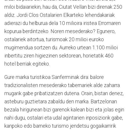
miloi bidaiariekin, hau da, Ciutat Vellan bizi direnak 250
aldiz. Jordi Clos Ostalarien Elkarteko lehendakariak
adierazi du helburua dela 10 milioira iristea Erromaren
kopurua berdintzeko. Noren mesederako? Egunero,
ostalariek aitortua, turismoak 20 milioi euroko
mugimendua sortzen du. Aurreko urtean 1.100 milioi
inbertitu ziren higiezinen sektorean, horietatik 460
hotel berriak egiteko.
Gure marka turistikoa Sanferminak dira: balore
tradizionalisten mesederako tabernariek alde zaharra
mugarik gabe pribatizatzen dutena. Orain, bistan denez,
asteburu guztietara zabaldu den marka. Bartzelonan
bezala hirigunean bizi garenok kalean bizi eta jolas egin
nahi dugu, ostalari eta udal agintarien inposiziorik gabe,
kanpoko edo barneko turismo jendetsu gogaikarririk