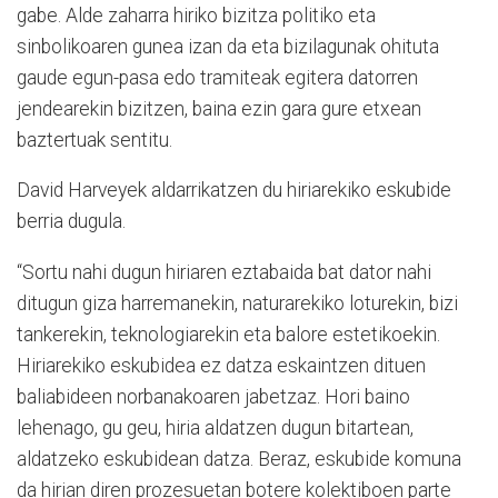
gabe. Alde zaharra hiriko bizitza politiko eta
sinbolikoaren gunea izan da eta bizilagunak ohituta
gaude egun-pasa edo tramiteak egitera datorren
jendearekin bizitzen, baina ezin gara gure etxean
baztertuak sentitu.
David Harveyek aldarrikatzen du hiriarekiko eskubide
berria dugula.
“Sortu nahi dugun hiriaren eztabaida bat dator nahi
ditugun giza harremanekin, naturarekiko loturekin, bizi
tankerekin, teknologiarekin eta balore estetikoekin.
Hiriarekiko eskubidea ez datza eskaintzen dituen
baliabideen norbanakoaren jabetzaz. Hori baino
lehenago, gu geu, hiria aldatzen dugun bitartean,
aldatzeko eskubidean datza. Beraz, eskubide komuna
da hirian diren prozesuetan botere kolektiboen parte