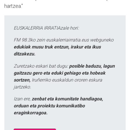
hartzea.”
EUSKALERRIA IRRATIAzale hori:
FM 98.3ko zein euskalerriairratia.eus webguneko
edukiak musu truk entzun, irakur eta ikus
ditzakezu.
Zuretzako eskari bat dugu:
posible baduzu, lagun
gaitzazu gero eta eduki gehiago eta hobeak
sortzen,
Iruñerriko euskaldun ororen eskura
jartzeko.
Izan ere,
zenbat eta komunitate handiagoa,
orduan eta proiektu komunikatibo
eraginkorragoa.