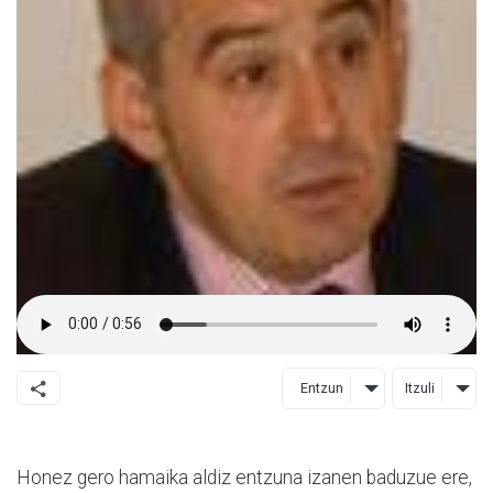
Entzun
Itzuli
Honez gero hamaika aldiz entzuna izanen baduzue ere,