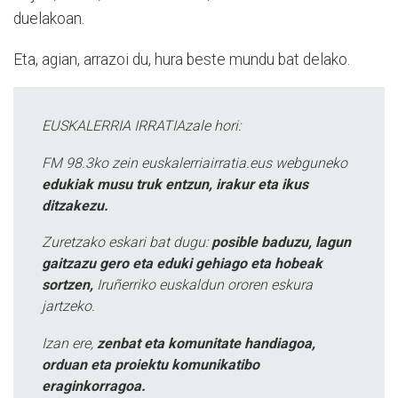
duelakoan.
Eta, agian, arrazoi du, hura beste mundu bat delako.
EUSKALERRIA IRRATIAzale hori:
FM 98.3ko zein euskalerriairratia.eus webguneko
edukiak musu truk entzun, irakur eta ikus
ditzakezu.
Zuretzako eskari bat dugu:
posible baduzu, lagun
gaitzazu gero eta eduki gehiago eta hobeak
sortzen,
Iruñerriko euskaldun ororen eskura
jartzeko.
Izan ere,
zenbat eta komunitate handiagoa,
orduan eta proiektu komunikatibo
eraginkorragoa.