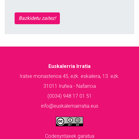
Bazkidetu zaitez!
Euskalerria Irratia
Iratxe monasterioa 45, ezk. eskailera, 13. ezk.
31011 Iruñea - Nafarroa
(0034) 948 17 01 51
info@euskalerriairratia.eus
Codesyntaxek garatua