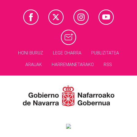
HONI BURUZ
LEGE OHARRA
PUBLIZITATEA
ARAUAK
HARREMANETARAKO
RSS