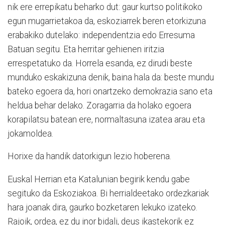
nik ere errepikatu beharko dut: gaur kurtso politikoko
egun mugarrietakoa da, eskoziarrek beren etorkizuna
erabakiko dutelako: independentzia edo Erresuma
Batuan segitu. Eta herritar gehienen iritzia
errespetatuko da. Horrela esanda, ez dirudi beste
munduko eskakizuna denik, baina hala da: beste mundu
bateko egoera da, hori onartzeko demokrazia sano eta
heldua behar delako. Zoragarria da holako egoera
korapilatsu batean ere, normaltasuna izatea arau eta
jokamoldea.
Horixe da handik datorkigun lezio hoberena.
Euskal Herrian eta Katalunian begirik kendu gabe
segituko da Eskoziakoa. Bi herrialdeetako ordezkariak
hara joanak dira, gaurko bozketaren lekuko izateko.
Rajoik, ordea, ez du inor bidali, deus ikastekorik ez