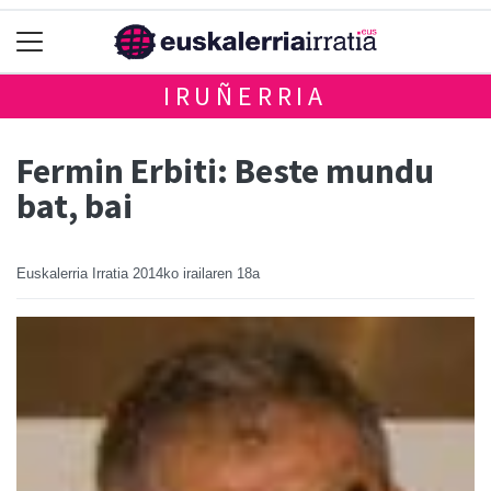
IRUÑERRIA
Fermin Erbiti: Beste mundu
bat, bai
Euskalerria Irratia
2014ko irailaren 18a