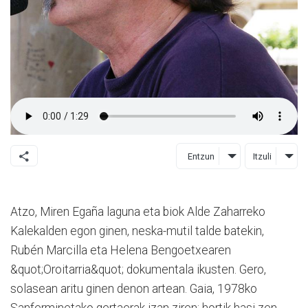
Entzun
Itzuli
Atzo, Miren Egaña laguna eta biok Alde Zaharreko
Kalekalden egon ginen, neska-mutil talde batekin,
Rubén Marcilla eta Helena Bengoetxearen
&quot;Oroitarria&quot; dokumentala ikusten. Gero,
solasean aritu ginen denon artean. Gaia, 1978ko