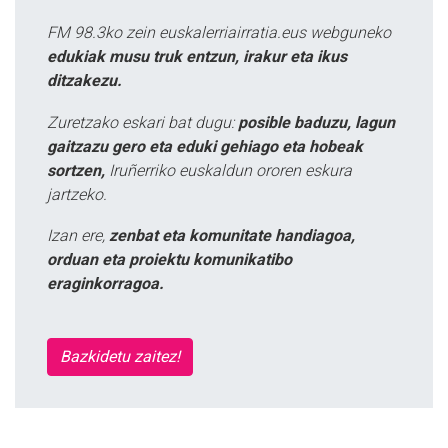
FM 98.3ko zein euskalerriairratia.eus webguneko
edukiak musu truk entzun, irakur eta ikus
ditzakezu.
Zuretzako eskari bat dugu:
posible baduzu, lagun
gaitzazu gero eta eduki gehiago eta hobeak
sortzen,
Iruñerriko euskaldun ororen eskura
jartzeko.
Izan ere,
zenbat eta komunitate handiagoa,
orduan eta proiektu komunikatibo
eraginkorragoa.
Bazkidetu zaitez!