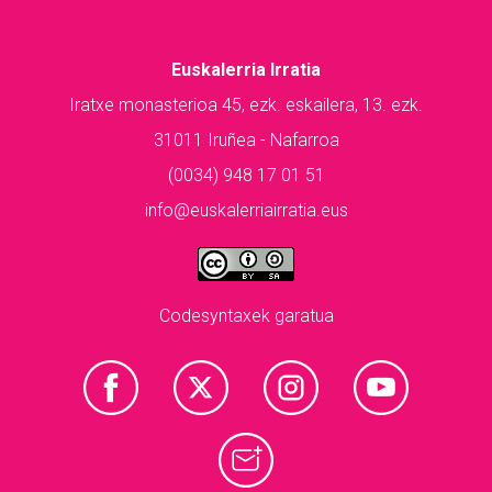
Euskalerria Irratia
Iratxe monasterioa 45, ezk. eskailera, 13. ezk.
31011 Iruñea - Nafarroa
(0034) 948 17 01 51
info@euskalerriairratia.eus
Codesyntaxek garatua