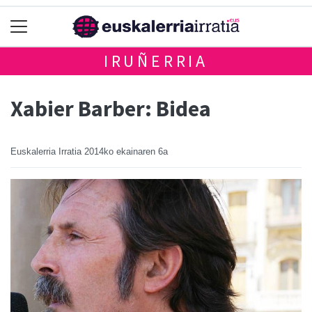
IRUÑERRIA
Xabier Barber: Bidea
Euskalerria Irratia
2014ko ekainaren 6a