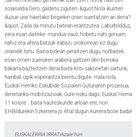
Sanferminetako gertaerak izan ziren; hortik hasi zen
solasaldia.Gero, galdetu ziguten: &quot;Nola ikusten
duzue une haietako begiekin orain suertatzen ari dena?
&quot; Zaila da minutu batean erantzutea. Laburbildduz,
zera esan daiteke: mundua irauli, hobetu nahi genuen;
nahiz eta afera batzuk irabazi, orokorrean ez dugu
oraindik lortu. Baina bidean jarraitzen dugu, norbaitek
esan omen zuenaren arabera galtzen den borroka
bakarra baztertzen dena baita.Krisi sakonetan sarturik,
hainbat izpik esperantza berritu digute. Hala nola,
Euskal Herriko Eskubide Sozialen Gutunaren prozesua,
denetariko mobilizazioak, Gure esku dago, Euskal Herria
11 kolore… baita hauteskunde arloan ere, non
EHBildurekin Ezkerrera jo Ahal dugun.Aurrera bolie bada!
EUSKALERRIA IRRATIAzale hori: