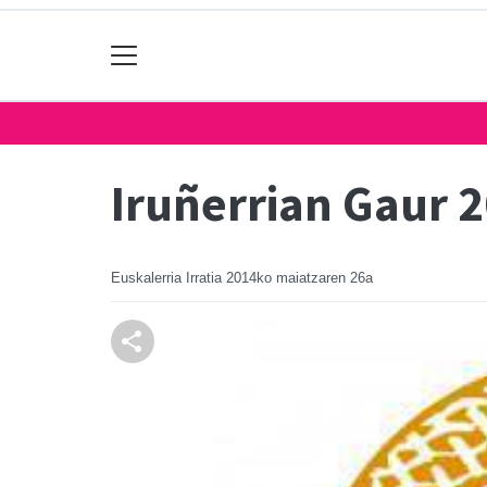
Iruñerrian Gaur 
Euskalerria Irratia
2014ko maiatzaren 26a