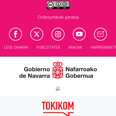
Codesyntaxek garatua
LEGE OHARRA
PUBLIZITATEA
ARAUAK
HARREMANET