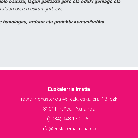
ible baduzu, lagun gaitzazu gero eta eduki gehiago eta
kaldun ororen eskura jartzeko.
e handiagoa, orduan eta proiektu komunikatibo
Euskalerria Irratia
Iratxe monasterioa 45, ezk. eskailera, 13. ezk.
31011 Iruñea - Nafarroa
(0034) 948 17 01 51
info@euskalerriairratia.eus