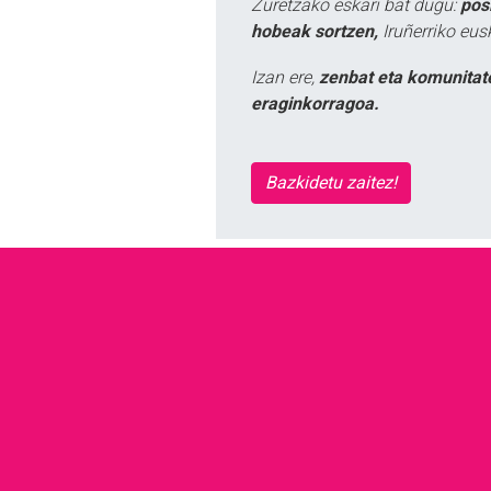
Zuretzako eskari bat dugu:
pos
hobeak sortzen,
Iruñerriko eus
Izan ere,
zenbat eta komunitat
eraginkorragoa.
Bazkidetu zaitez!