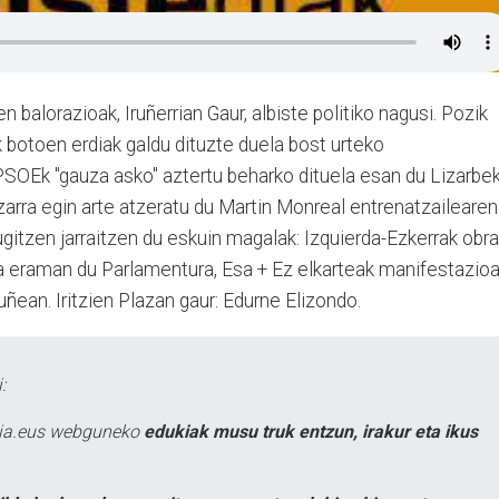
alorazioak, Iruñerrian Gaur, albiste politiko nagusi. Pozik
 botoen erdiak galdu dituzte duela bost urteko
PSOEk "gauza asko" aztertu beharko dituela esan du Lizarbek
rra egin arte atzeratu du Martin Monreal entrenatzailearen
gitzen jarraitzen du eskuin magalak: Izquierda-Ezkerrak obr
 eraman du Parlamentura, Esa + Ez elkarteak manifestazio
uñean. Iritzien Plazan gaur: Edurne Elizondo.
:
atia.eus webguneko
edukiak musu truk entzun, irakur eta ikus