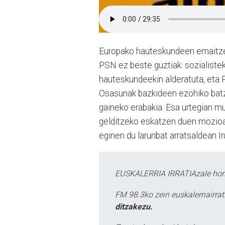
Europako hauteskundeen emaitzen b
PSN ez beste guztiak: sozialistek
hauteskundeekin alderatuta, eta 
Osasunak bazkideen ezohiko batza
gaineko erabakia. Esa urtegian mu
gelditzeko eskatzen duen mozioa
eginen du larunbat arratsaldean Ir
EUSKALERRIA IRRATIAzale hori
FM 98.3ko zein euskalerriairr
ditzakezu.