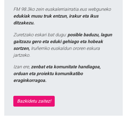
FM 98.3ko zein euskalerriairratia.eus webguneko
edukiak musu truk entzun, irakur eta ikus
ditzakezu.
Zuretzako eskari bat dugu:
posible baduzu, lagun
gaitzazu gero eta eduki gehiago eta hobeak
sortzen,
Iruñerriko euskaldun ororen eskura
jartzeko.
Izan ere,
zenbat eta komunitate handiagoa,
orduan eta proiektu komunikatibo
eraginkorragoa.
Bazkidetu zaitez!