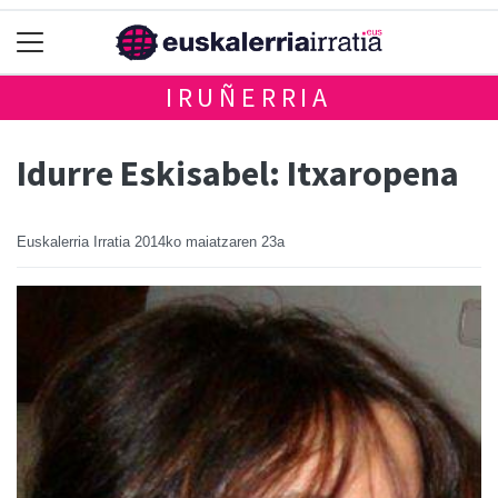
IRUÑERRIA
Idurre Eskisabel: Itxaropena
Euskalerria Irratia
2014ko maiatzaren 23a