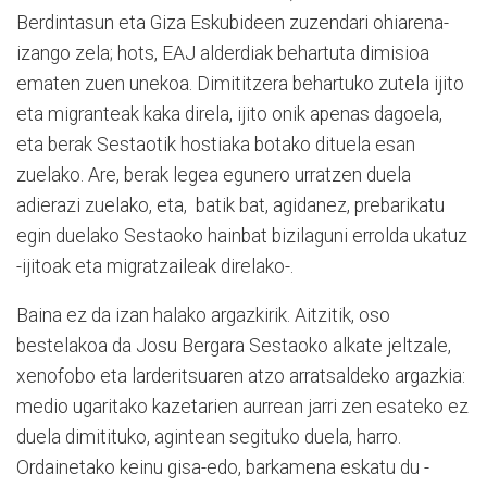
Berdintasun eta Giza Eskubideen zuzendari ohiarena-
izango zela; hots, EAJ alderdiak behartuta dimisioa
ematen zuen unekoa. Dimititzera behartuko zutela ijito
eta migranteak kaka direla, ijito onik apenas dagoela,
eta berak Sestaotik hostiaka botako dituela esan
zuelako. Are, berak legea egunero urratzen duela
adierazi zuelako, eta, batik bat, agidanez, prebarikatu
egin duelako Sestaoko hainbat bizilaguni errolda ukatuz
-ijitoak eta migratzaileak direlako-.
Baina ez da izan halako argazkirik. Aitzitik, oso
bestelakoa da Josu Bergara Sestaoko alkate jeltzale,
xenofobo eta larderitsuaren atzo arratsaldeko argazkia:
medio ugaritako kazetarien aurrean jarri zen esateko ez
duela dimitituko, agintean segituko duela, harro.
Ordainetako keinu gisa-edo, barkamena eskatu du -