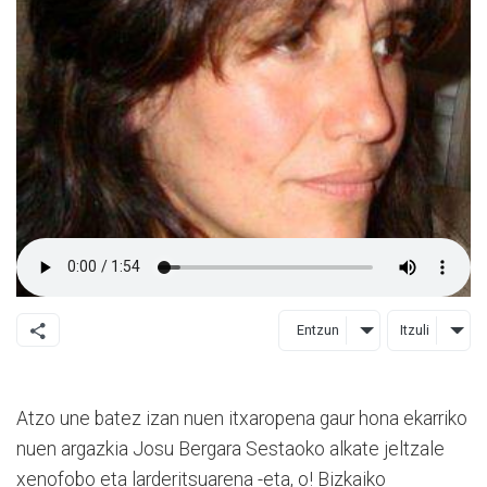
Entzun
Itzuli
Atzo une batez izan nuen itxaropena gaur hona ekarriko
nuen argazkia Josu Bergara Sestaoko alkate jeltzale
xenofobo eta larderitsuarena -eta, o! Bizkaiko