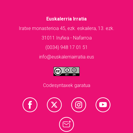
Euskalerria Irratia
Iratxe monasterioa 45, ezk. eskailera, 13. ezk.
31011 Iruñea - Nafarroa
(0034) 948 17 01 51
info@euskalerriairratia.eus
Codesyntaxek garatua