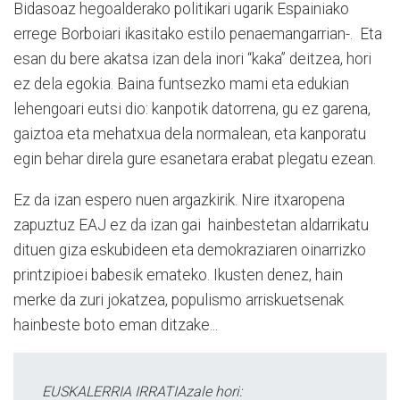
Bidasoaz hegoalderako politikari ugarik Espainiako
errege Borboiari ikasitako estilo penaemangarrian-. Eta
esan du bere akatsa izan dela inori “kaka” deitzea, hori
ez dela egokia. Baina funtsezko mami eta edukian
lehengoari eutsi dio: kanpotik datorrena, gu ez garena,
gaiztoa eta mehatxua dela normalean, eta kanporatu
egin behar direla gure esanetara erabat plegatu ezean.
Ez da izan espero nuen argazkirik. Nire itxaropena
zapuztuz EAJ ez da izan gai hainbestetan aldarrikatu
dituen giza eskubideen eta demokraziaren oinarrizko
printzipioei babesik emateko. Ikusten denez, hain
merke da zuri jokatzea, populismo arriskuetsenak
hainbeste boto eman ditzake...
EUSKALERRIA IRRATIAzale hori: