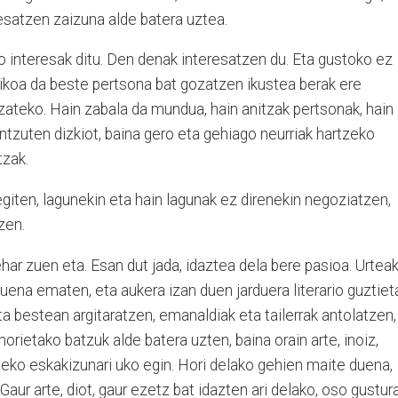
esatzen zaizuna alde batera uztea.
o interesak ditu. Den denak interesatzen du. Eta gustoko ez
ikoa da beste pertsona bat gozatzen ikustea berak ere
zateko. Hain zabala da mundua, hain anitzak pertsonak, hain
entzuten dizkiot, baina gero eta gehiago neurriak hartzeko
tzak.
 egiten, lagunekin eta hain lagunak ez direnekin negoziatzen,
zen.
behar zuen eta. Esan dut jada, idaztea dela bere pasioa. Urtea
duena ematen, eta aukera izan duen jarduera literario guztiet
ta bestean argitaratzen, emanaldiak eta tailerrak antolatzen,
 horietako batzuk alde batera uzten, baina orain arte, inoiz,
zteko eskakizunari uko egin. Hori delako gehien maite duena,
Gaur arte, diot, gaur ezetz bat idazten ari delako, oso gustur