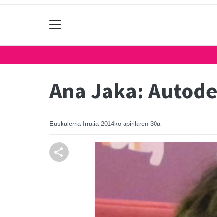
Ana Jaka: Autod
Euskalerria Irratia
2014ko apirilaren 30a