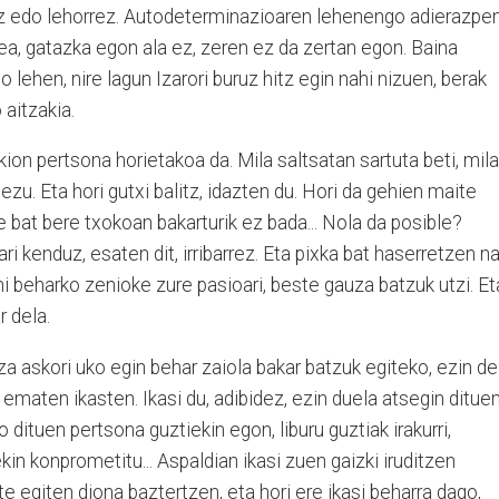
z edo lehorrez. Autodeterminazioaren lehenengo adierazpe
ea, gatazka egon ala ez, zeren ez da zertan egon. Baina
lehen, nire lagun Izarori buruz hitz egin nahi nizuen, berak
 aitzakia.
ion pertsona horietakoa da. Mila saltsatan sartuta beti, mila
ezu. Eta hori gutxi balitz, idazten du. Hori da gehien maite
e bat bere txokoan bakarturik ez bada... Nola da posible?
i kenduz, esaten dit, irribarrez. Eta pixka bat haserretzen na
i beharko zenioke zure pasioari, beste gauza batzuk utzi. Et
r dela.
za askori uko egin behar zaiola bakar batzuk egiteko, ezin de
 ematen ikasten. Ikasi du, adibidez, ezin duela atsegin ditue
 dituen pertsona guztiekin egon, liburu guztiak irakurri,
kin konprometitu... Aspaldian ikasi zuen gaizki iruditzen
e egiten diona baztertzen, eta hori ere ikasi beharra dago,