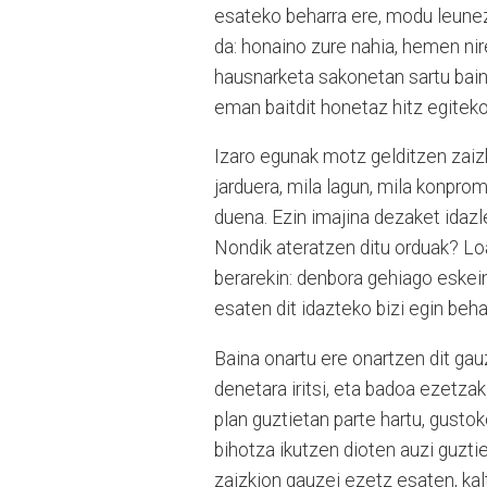
esateko beharra ere, modu leune
da: honaino zure nahia, hemen nir
hausnarketa sakonetan sartu baino 
eman baitdit honetaz hitz egiteko
Izaro egunak motz gelditzen zaizk
jarduera, mila lagun, mila konprom
duena. Ezin imajina dezaket idazl
Nondik ateratzen ditu orduak? Loar
berarekin: denbora gehiago eskein
esaten dit idazteko bizi egin beha
Baina onartu ere onartzen dit gau
denetara iritsi, eta badoa ezetzak
plan guztietan parte hartu, gustoko
bihotza ikutzen dioten auzi guztie
zaizkion gauzei ezetz esaten, kalt