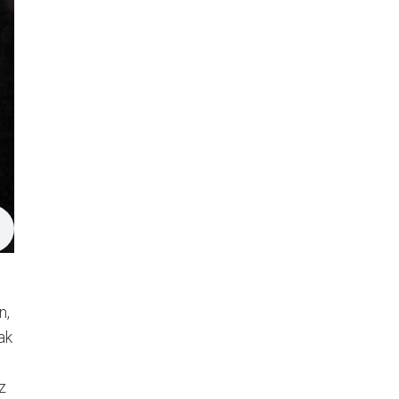
n,
ak
z