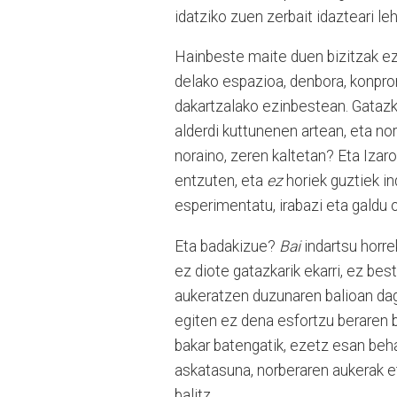
idatziko zuen zerbait idazteari l
Hainbeste maite duen bizitzak e
delako espazioa, denbora, konpro
dakartzalako ezinbestean. Gatazka
alderdi kuttunenen artean, eta no
noraino, zeren kaltetan? Eta Izaro
entzuten, eta
ez
horiek guztiek in
esperimentatu, irabazi eta galdu 
Eta badakizue?
Bai
indartsu horre
ez diote gatazkarik ekarri, ez bes
aukeratzen duzunaren balioan dag
egiten ez dena esfortzu beraren b
bakar batengatik, ezetz esan beh
askatasuna, norberaren aukerak 
balitz.