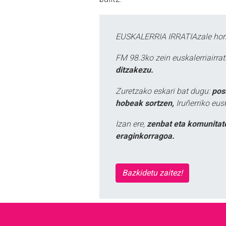
EUSKALERRIA IRRATIAzale hori
FM 98.3ko zein euskalerriairr
ditzakezu.
Zuretzako eskari bat dugu:
pos
hobeak sortzen,
Iruñerriko eus
Izan ere,
zenbat eta komunitat
eraginkorragoa.
Bazkidetu zaitez!