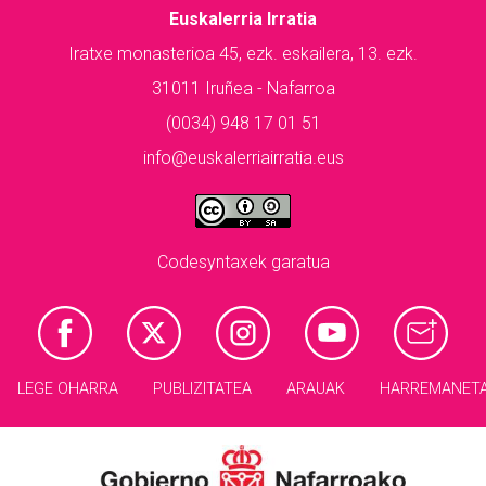
Euskalerria Irratia
Iratxe monasterioa 45, ezk. eskailera, 13. ezk.
31011 Iruñea - Nafarroa
(0034) 948 17 01 51
info@euskalerriairratia.eus
Codesyntaxek garatua
LEGE OHARRA
PUBLIZITATEA
ARAUAK
HARREMANET