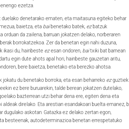
ehenengo ezetza.
z duelako denetarako ematen, eta maitasuna egiteko behar
mezua, baietza, eta
bai
benetako batek,
ez
batzuk
 orduan da zailena, barruan jokatzen delako, norberaren
rberak borrokatzekoa. Zer da benetan egin nahi duzuna,
k ikasi du, hainbeste
ez
esan ondoren,
bai
txiki bat barnean
dartu egin dute ahots apal hori, hainbeste gauzetan aritu,
ondoren, bere baietza, benetako eta berezko ahotsa.
k jokatu du benetako borroka, eta esan beharreko
ez
guztiek
teekin ez bere buruarekin, talde berean jokatzen dutelako,
oelako bazterrean utzi behar dena ere, egiten dena eta
i aldeak direlako. Eta arestian esandakoari buelta emanez, b
ar dugulako askotan. Gatazka ez delako zertan egon,
eta besteenak, autodeterminazioa benetan errespetatuko