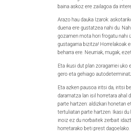
baina askoz ere zailagoa da inter
Arazo hau dauka Izarok: askotarik
duena ere gustatzea nahi du. Nah
gozamen mota hori frogatu nahi i
gustagarria bizitza! Horrelakoak 
beharra ere. Neurriak, mugak, eze
Eta ikusi dut plan zoragarriei uko
gero eta gehiago autodeterminat
Eta azken pausoa iritsi da, iritsi 
daramatza lan isil horretara ahal 
parte hartzen: aldizkari honetan e
tertuliatan parte hartzen. Ikasi du
inoiz ez du norbaitek zerbait ida
horretarako beti prest dagoelako. 