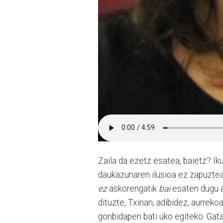
Zaila da ezetz esatea, baietz? I
daukazunaren ilusioa ez zapuztea,
ez
askorengatik
bai
esaten dugu a
dituzte, Txinan, adibidez, aurrek
gonbidapen bati uko egiteko. Gataz