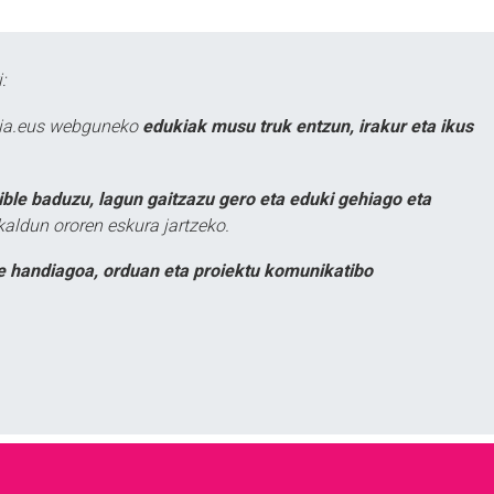
:
atia.eus webguneko
edukiak musu truk entzun, irakur eta ikus
ible baduzu, lagun gaitzazu gero eta eduki gehiago eta
kaldun ororen eskura jartzeko.
e handiagoa, orduan eta proiektu komunikatibo