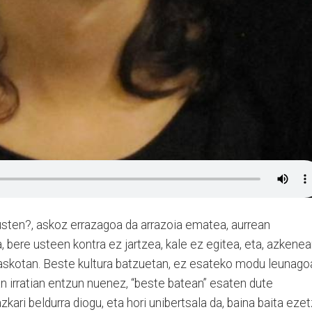
kusten?, askoz errazagoa da arrazoia ematea, aurrean
 bere usteen kontra ez jartzea, kale ez egitea, eta, azkenea
skotan. Beste kultura batzuetan, ez esateko modu leunago
oan irratian entzun nuenez, “beste batean” esaten dute
kari beldurra diogu, eta hori unibertsala da, baina baita ezet