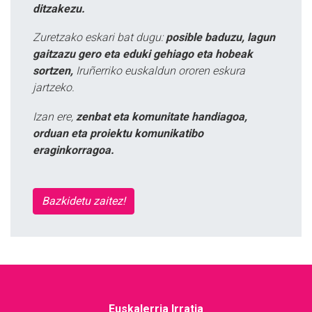
ditzakezu.
Zuretzako eskari bat dugu:
posible baduzu, lagun
gaitzazu gero eta eduki gehiago eta hobeak
sortzen,
Iruñerriko euskaldun ororen eskura
jartzeko.
Izan ere,
zenbat eta komunitate handiagoa,
orduan eta proiektu komunikatibo
eraginkorragoa.
Bazkidetu zaitez!
Euskalerria Irratia