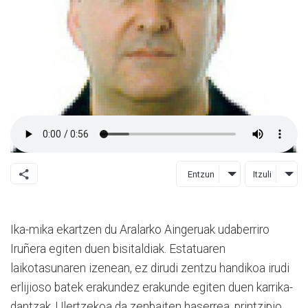
Entzun
Itzuli
Ika-mika ekartzen du Aralarko Aingeruak udaberriro
Iruñera egiten duen bisitaldiak. Estatuaren
laikotasunaren izenean, ez dirudi zentzu handikoa irudi
erlijioso batek erakundez erakunde egiten duen karrika-
dantzak. Ulertzekoa da zenbaiten haserrea, printzipio