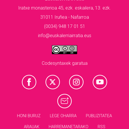
Iratxe monasterioa 45, ezk. eskailera, 13. ezk.
31011 Iruñea - Nafarroa
(0034) 948 17 01 51
info@euskalerriairratia.eus
Codesyntaxek garatua
HONI BURUZ
LEGE OHARRA
PUBLIZITATEA
ARAUAK
HARREMANETARAKO
RSS