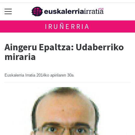
IRUÑERRIA
Aingeru Epaltza: Udaberriko
miraria
Euskalerria Irratia
2014ko apirilaren 30a