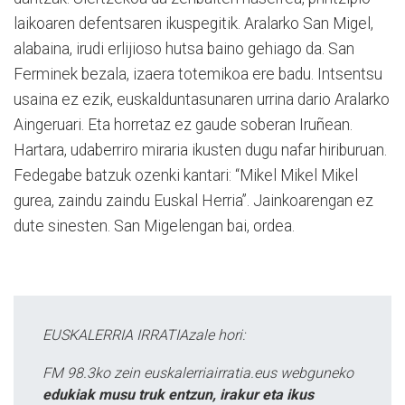
laikoaren defentsaren ikuspegitik. Aralarko San Migel,
alabaina, irudi erlijioso hutsa baino gehiago da. San
Ferminek bezala, izaera totemikoa ere badu. Intsentsu
usaina ez ezik, euskalduntasunaren urrina dario Aralarko
Aingeruari. Eta horretaz ez gaude soberan Iruñean.
Hartara, udaberriro miraria ikusten dugu nafar hiriburuan.
Fedegabe batzuk ozenki kantari: “Mikel Mikel Mikel
gurea, zaindu zaindu Euskal Herria”. Jainkoarengan ez
dute sinesten. San Migelengan bai, ordea.
EUSKALERRIA IRRATIAzale hori:
FM 98.3ko zein euskalerriairratia.eus webguneko
edukiak musu truk entzun, irakur eta ikus