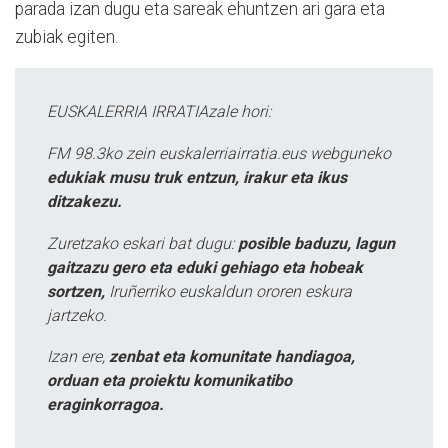
parada izan dugu eta sareak ehuntzen ari gara eta
zubiak egiten.
EUSKALERRIA IRRATIAzale hori:
FM 98.3ko zein euskalerriairratia.eus webguneko
edukiak musu truk entzun, irakur eta ikus
ditzakezu.
Zuretzako eskari bat dugu:
posible baduzu, lagun
gaitzazu gero eta eduki gehiago eta hobeak
sortzen,
Iruñerriko euskaldun ororen eskura
jartzeko.
Izan ere,
zenbat eta komunitate handiagoa,
orduan eta proiektu komunikatibo
eraginkorragoa.