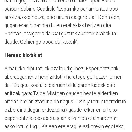
baten gogoetak direla adierazi du Metropoli Forala
saioan Sabino Cuadrak. “Espainiko parlamentua oso
arrotza, oso hotza, oso urruna da guretzat. Dena den,
gugan eragin handia duten erabakiak hartzen dira.
Sarritan, etsigarria da. Gai guztiak aurretik erabakita
daude. Gehiengo osoa du Raxoik”.
Hemeziklotik at
Amaiurko diputatuak azaldu digunez, Esperientziarik
aberasgarriena hemiziklotik haratago gertatzen omen
da. “Gu geu, koalizio barruan bildu garen kideak oso
anitzak gara; Talde Mistoan dauden beste alderdien
artean ere aniztasuna da nagusi. Oso jatorri eta tradizio
ezberdina dugun ordezkariak gaude, elkarren arteko
esperientzia oso aberasgarria izan da eta harreman
asko lotu ditugu. Kalean ere eragile askorekin egoteko