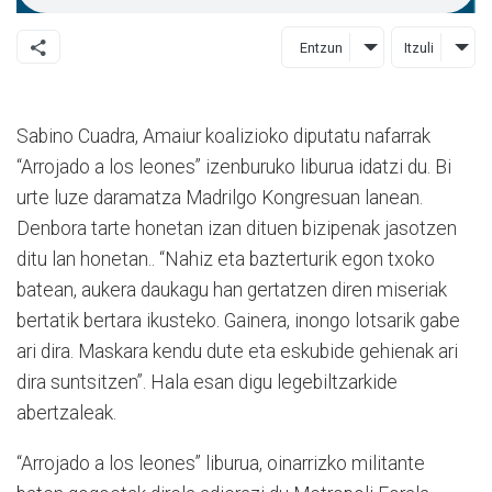
Entzun
Itzuli
Sabino Cuadra, Amaiur koalizioko diputatu nafarrak
“Arrojado a los leones” izenburuko liburua idatzi du. Bi
urte luze daramatza Madrilgo Kongresuan lanean.
Denbora tarte honetan izan dituen bizipenak jasotzen
ditu lan honetan.. “Nahiz eta bazterturik egon txoko
batean, aukera daukagu han gertatzen diren miseriak
bertatik bertara ikusteko. Gainera, inongo lotsarik gabe
ari dira. Maskara kendu dute eta eskubide gehienak ari
dira suntsitzen”. Hala esan digu legebiltzarkide
abertzaleak.
“Arrojado a los leones” liburua, oinarrizko militante