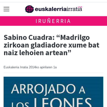
IRUÑERRIA
Sabino Cuadra: “Madrilgo
zirkoan gladiadore xume bat
naiz lehoien artean”
Euskalerria Irratia
2014ko apirilaren 1a