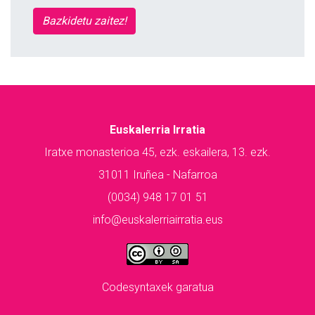
Bazkidetu zaitez!
Euskalerria Irratia
Iratxe monasterioa 45, ezk. eskailera, 13. ezk.
31011 Iruñea - Nafarroa
(0034) 948 17 01 51
info@euskalerriairratia.eus
Codesyntaxek garatua