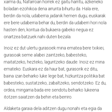
xarma du, Nafarroan horrek ez gaitu harritu, azkeneko
boladan ezohikoa dena arrunta bihurtu da. Hala ere,
berdin da nola, udaberria jadanik hemen dugu; euskarak
ere bere udaberria behar du, berdin da udaberri hori nola
hasten den, kontua da bukaera gabeko negua ez
onartzea batzuek nahi duten bezala.
Inoiz ez dut ulertu gurasoek mina ematea bere txikiei,
gurasoak seme alabei zaintzeko, babesteko,
maitatzeko, hezteko, laguntzeko daude. Inoiz ez mina
emateko. Euskara ez da haur bat, gurasorik ez ditu,
baina izan beharko luke lege bat, hizkuntza politika bat
babesteko, sustatzeko, zabaltzeko, sendotzeko. Ez du,
ordea, mingarria bada ere sendotu beharko lukeena
itotzen saiatzen da behin eta berriro.
Aldaketa garaia dela aditzen dugu nonahi eta egia da