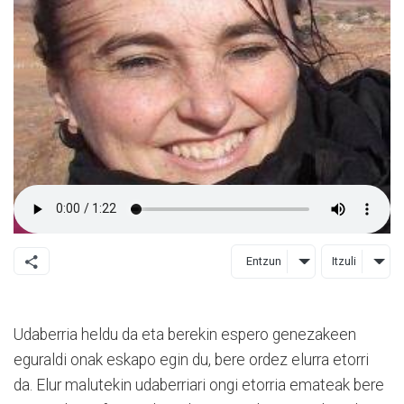
Entzun
Itzuli
Udaberria heldu da eta berekin espero genezakeen
eguraldi onak eskapo egin du, bere ordez elurra etorri
da. Elur malutekin udaberriari ongi etorria emateak bere