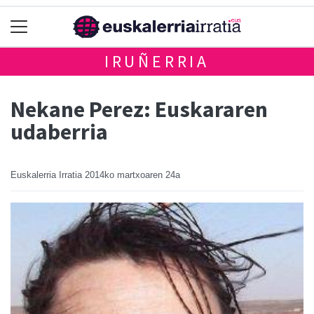
IRUÑERRIA
Nekane Perez: Euskararen
udaberria
Euskalerria Irratia
2014ko martxoaren 24a