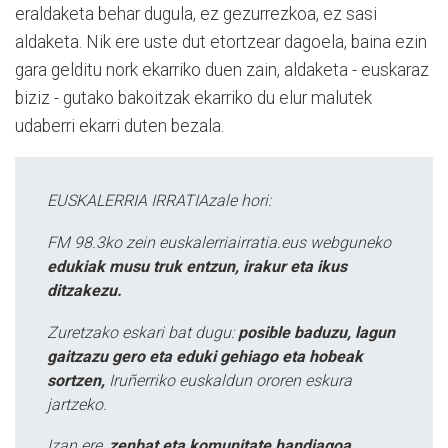
eraldaketa behar dugula, ez gezurrezkoa, ez sasi
aldaketa. Nik ere uste dut etortzear dagoela, baina ezin
gara gelditu nork ekarriko duen zain, aldaketa - euskaraz
biziz - gutako bakoitzak ekarriko du elur malutek
udaberri ekarri duten bezala.
EUSKALERRIA IRRATIAzale hori:
FM 98.3ko zein euskalerriairratia.eus webguneko
edukiak musu truk entzun, irakur eta ikus
ditzakezu.
Zuretzako eskari bat dugu:
posible baduzu, lagun
gaitzazu gero eta eduki gehiago eta hobeak
sortzen,
Iruñerriko euskaldun ororen eskura
jartzeko.
Izan ere,
zenbat eta komunitate handiagoa,