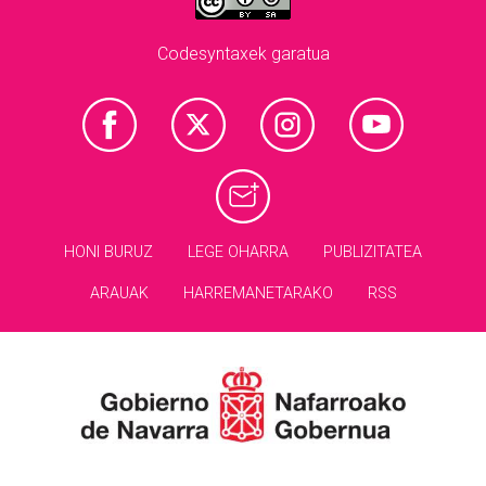
Codesyntaxek garatua
HONI BURUZ
LEGE OHARRA
PUBLIZITATEA
ARAUAK
HARREMANETARAKO
RSS