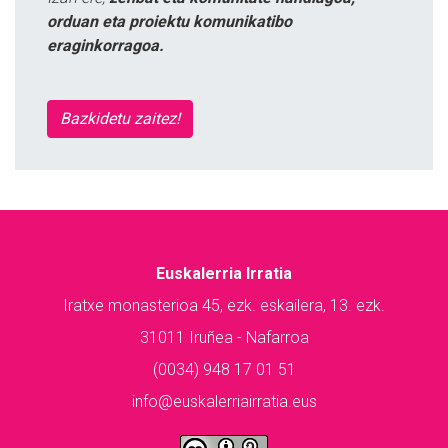
orduan eta proiektu komunikatibo
eraginkorragoa.
Bazkidetu zaitez!
Euskalerria Irratia
Iratxe monasterioa 45, ezk. eskailera, 13. ezk.
31011 Iruñea - Nafarroa
(0034) 948 17 01 51
info@euskalerriairratia.eus