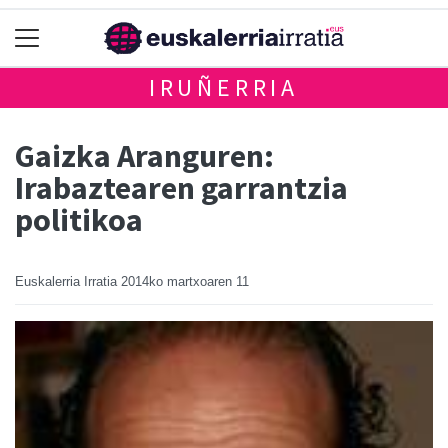
IRUÑERRIA
Gaizka Aranguren:
Irabaztearen garrantzia
politikoa
Euskalerria Irratia
2014ko martxoaren 11