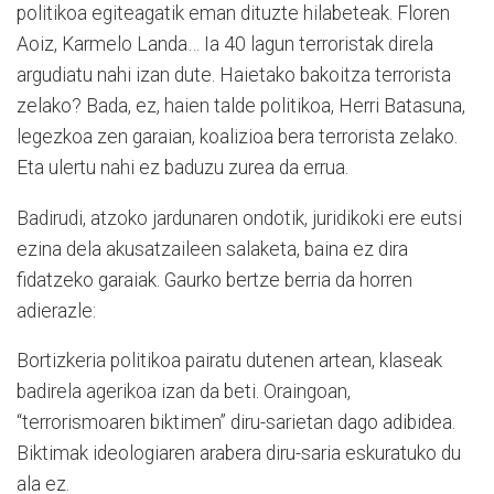
politikoa egiteagatik eman dituzte hilabeteak. Floren
Aoiz, Karmelo Landa… Ia 40 lagun terroristak direla
argudiatu nahi izan dute. Haietako bakoitza terrorista
zelako? Bada, ez, haien talde politikoa, Herri Batasuna,
legezkoa zen garaian, koalizioa bera terrorista zelako.
Eta ulertu nahi ez baduzu zurea da errua.
Badirudi, atzoko jardunaren ondotik, juridikoki ere eutsi
ezina dela akusatzaileen salaketa, baina ez dira
fidatzeko garaiak. Gaurko bertze berria da horren
adierazle:
Bortizkeria politikoa pairatu dutenen artean, klaseak
badirela agerikoa izan da beti. Oraingoan,
“terrorismoaren biktimen” diru-sarietan dago adibidea.
Biktimak ideologiaren arabera diru-saria eskuratuko du
ala ez.