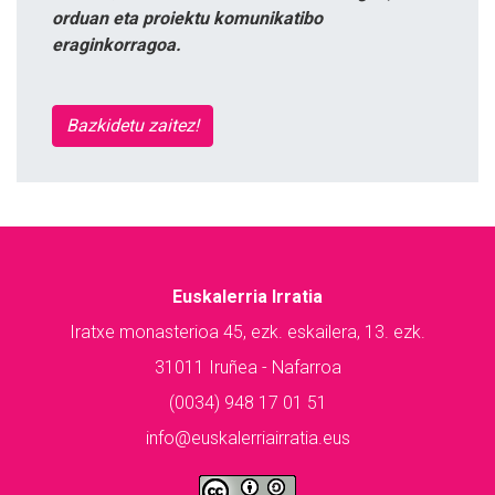
orduan eta proiektu komunikatibo
eraginkorragoa.
Bazkidetu zaitez!
Euskalerria Irratia
Iratxe monasterioa 45, ezk. eskailera, 13. ezk.
31011 Iruñea - Nafarroa
(0034) 948 17 01 51
info@euskalerriairratia.eus