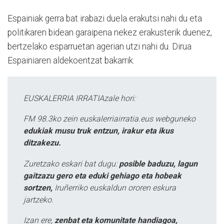
Espainiak gerra bat irabazi duela erakutsi nahi du eta
politikaren bidean garaipena nekez erakusterik duenez,
bertzelako esparruetan agerian utzi nahi du. Dirua
Espainiaren aldekoentzat bakarrik.
EUSKALERRIA IRRATIAzale hori:
FM 98.3ko zein euskalerriairratia.eus webguneko
edukiak musu truk entzun, irakur eta ikus
ditzakezu.
Zuretzako eskari bat dugu:
posible baduzu, lagun
gaitzazu gero eta eduki gehiago eta hobeak
sortzen,
Iruñerriko euskaldun ororen eskura
jartzeko.
Izan ere,
zenbat eta komunitate handiagoa,