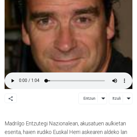
Entzun
Itzuli
Madrilgo Entzutegi Nazionalean, akusatuen aulkietan
eserita, haien irudiko Euskal Herri askearen aldeko lan