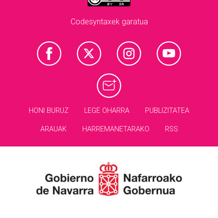
Codesyntaxek garatua
HONI BURUZ
LEGE OHARRA
PUBLIZITATEA
ARAUAK
HARREMANETARAKO
RSS