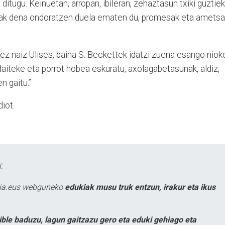
 ditugu. Keinuetan, arropan, ibileran, zehaztasun txiki guztiek
rak dena ondoratzen duela ematen du, promesak eta ametsa
 ez naiz Ulises, baina S. Beckettek idatzi zuena esango niok
daiteke eta porrot hobea eskuratu, axolagabetasunak, aldiz,
n gaitu.”
diot.
:
atia.eus webguneko
edukiak musu truk entzun, irakur eta ikus
ible baduzu, lagun gaitzazu gero eta eduki gehiago eta