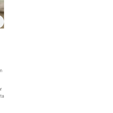
an
r
eta