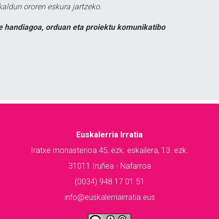
kaldun ororen eskura jartzeko.
e handiagoa, orduan eta proiektu komunikatibo
Euskalerria Irratia
Iratxe monasterioa 45, ezk. eskailera, 13. ezk.
31011 Iruñea - Nafarroa
(0034) 948 17 01 51
info@euskalerriairratia.eus