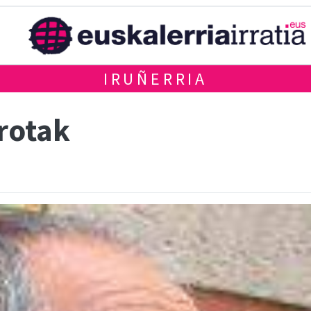
IRUÑERRIA
rrotak