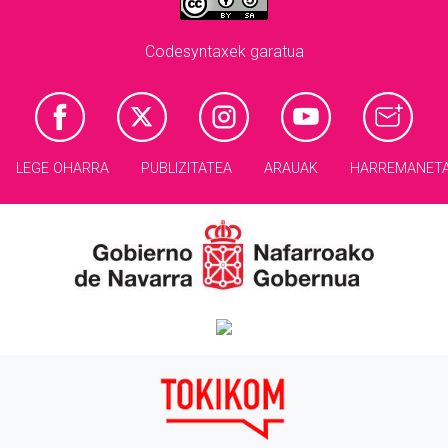
Codesyntaxek garatua
LEGE OHARRA
PUBLIZITATEA
ARAUAK
HARREMANET