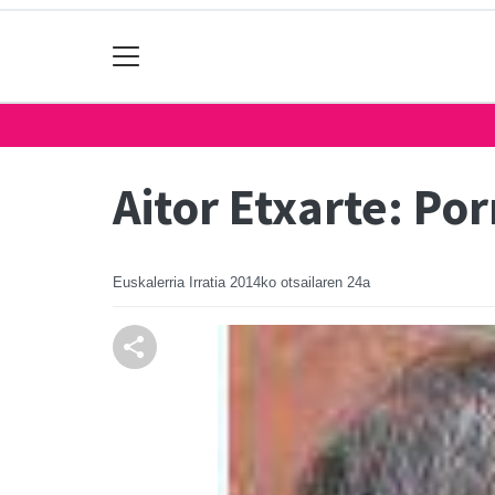
Aitor Etxarte: Po
Euskalerria Irratia
2014ko otsailaren 24a