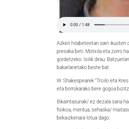
Azken hilabeteetan sarri ikusten 
presaka beti. Motxila eta zorro h
gordetzeko. Isilik dirau. Batzuetan
bakarlarietako beste bat.
W. Shakespearek “Troilo eta Kresi
eta borrokarako bere gogoa bizitz
Bikaintasunak/ ez dezala saria ha
fisikoa, meritua, sehaska/ maita
bekaizkeriara lotua dago.