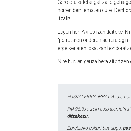
Gero eta kaletar galtzaile gehiago
horren berri ematen dute. Denbo
itzaliz.
Lagun hori Akiles izan daiteke. Ni
“porrotaren ondoren aurrera egin 
ergelkeriaren lokatzan hondoratze
Nire buruari gauza bera aitortzen 
EUSKALERRIA IRRATIAzale hori
FM 98.3ko zein euskalerriairr
ditzakezu.
Zuretzako eskari bat dugu:
pos