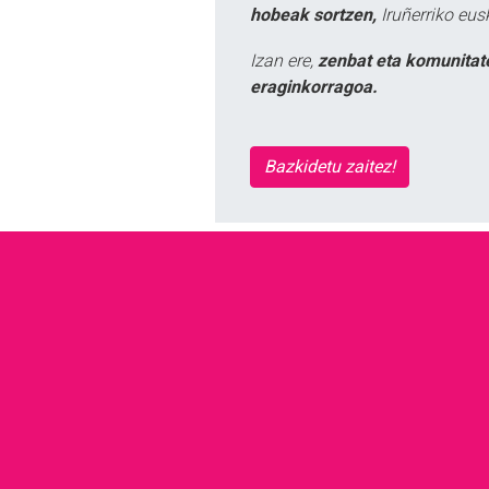
hobeak sortzen,
Iruñerriko eus
Izan ere,
zenbat eta komunitat
eraginkorragoa.
Bazkidetu zaitez!