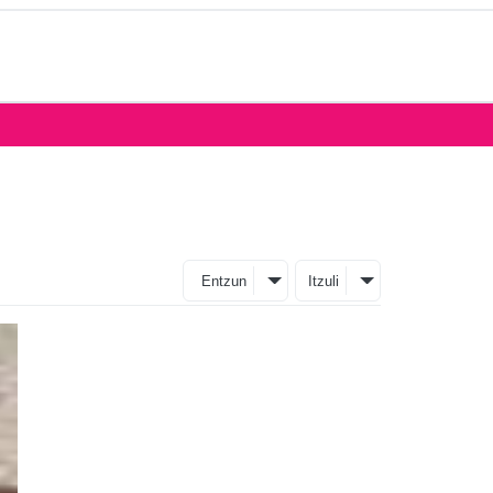
Entzun
Itzuli