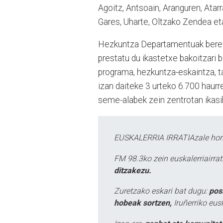
Agoitz, Antsoain, Aranguren, Atarrab
Gares, Uharte, Oltzako Zendea eta
Hezkuntza Departamentuak bere al
prestatu du ikastetxe bakoitzari 
programa, hezkuntza-eskaintza, tam
izan daiteke 3 urteko 6.700 haurr
seme-alabek zein zentrotan ikasi
EUSKALERRIA IRRATIAzale hori
FM 98.3ko zein euskalerriairr
ditzakezu.
Zuretzako eskari bat dugu:
pos
hobeak sortzen,
Iruñerriko eus