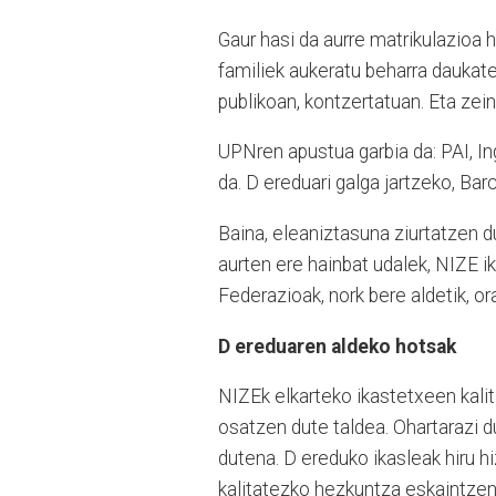
Gaur hasi da aurre matrikulazioa 
familiek aukeratu beharra daukate
publikoan, kontzertatuan. Eta zei
UPNren apustua garbia da: PAI, I
da. D ereduari galga jartzeko, Bar
Baina, eleaniztasuna ziurtatzen 
aurten ere hainbat udalek, NIZE i
Federazioak, nork bere aldetik, or
D ereduaren aldeko hotsak
NIZEk elkarteko ikastetxeen kali
osatzen dute taldea. Ohartarazi 
dutena. D ereduko ikasleak hiru h
kalitatezko hezkuntza eskaintzen