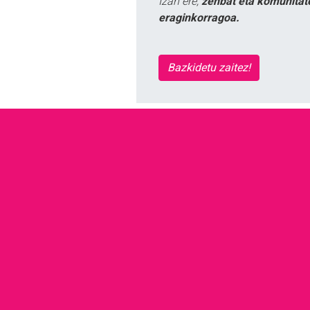
Izan ere,
zenbat eta komunitat
eraginkorragoa.
Bazkidetu zaitez!