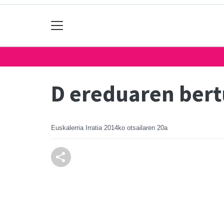
D ereduaren bert
Euskalerria Irratia
2014ko otsailaren 20a