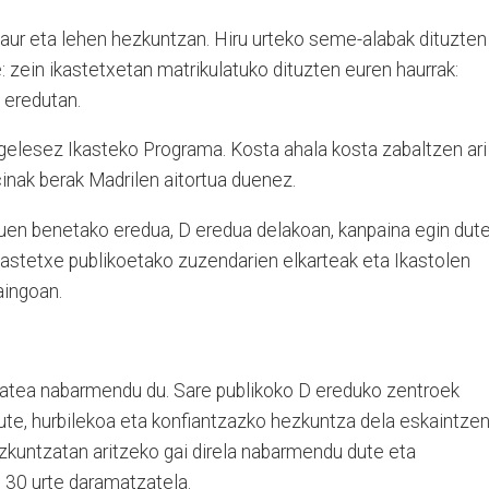
haur eta lehen hezkuntzan. Hiru urteko seme-alabak dituzten
: zein ikastetxetan matrikulatuko dituzten euren haurrak:
n eredutan.
ngelesez Ikasteko Programa. Kosta ahala kosta zabaltzen ari
cinak berak Madrilen aitortua duenez.
duen benetako eredua, D eredua delakoan, kanpaina egin dut
kastetxe publikoetako zuzendarien elkarteak eta Ikastolen
aingoan.
tatea nabarmendu du. Sare publikoko D ereduko zentroek
dute, hurbilekoa eta konfiantzazko hezkuntza dela eskaintze
izkuntzatan aritzeko gai direla nabarmendu dute eta
 30 urte daramatzatela.