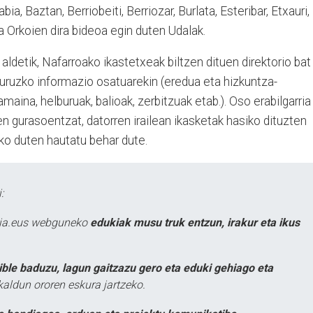
ia, Baztan, Berriobeiti, Berriozar, Burlata, Esteribar, Etxauri,
 Orkoien dira bideoa egin duten Udalak.
detik, Nafarroako ikastetxeak biltzen dituen direktorio bat
buruzko informazio osatuarekin (eredua eta hizkuntza-
aina, helburuak, balioak, zerbitzuak etab.). Oso erabilgarria
en gurasoentzat, datorren irailean ikasketak hasiko dituzten
ko duten hautatu behar dute.
:
atia.eus webguneko
edukiak musu truk entzun, irakur eta ikus
ible baduzu, lagun gaitzazu gero eta eduki gehiago eta
kaldun ororen eskura jartzeko.