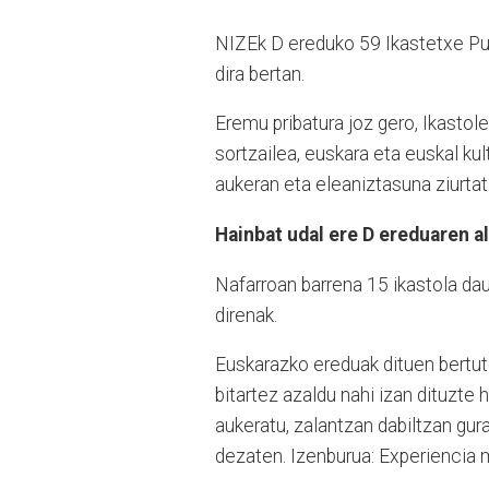
NIZEk D ereduko 59 Ikastetxe Publi
dira bertan.
Eremu pribatura joz gero, Ikastol
sortzailea, euskara eta euskal kul
aukeran eta eleaniztasuna ziurta
Hainbat udal ere D ereduaren a
Nafarroan barrena 15 ikastola dau
direnak.
Euskarazko ereduak dituen bertut
bitartez azaldu nahi izan dituzte 
aukeratu, zalantzan dabiltzan gu
dezaten. Izenburua: Experiencia 