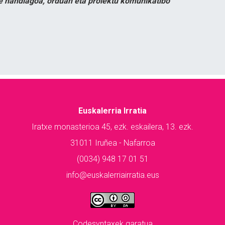
e handiagoa, orduan eta proiektu komunikatibo
Euskalerria Irratia
Iratxe monasterioa 45, ezk. eskailera, 13. ezk.
31011 Iruñea - Nafarroa
(0034) 948 17 01 51
info@euskalerriairratia.eus
Codesyntaxek garatua