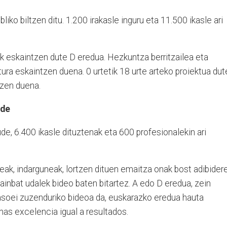
ko biltzen ditu. 1.200 irakasle inguru eta 11.500 ikasle ari
ek eskaintzen dute D eredua. Hezkuntza berritzailea eta
tura eskaintzen duena. 0 urtetik 18 urte arteko proiektua dut
tzen duena.
lde
de, 6.400 ikasle dituztenak eta 600 profesionalekin ari
eak, indarguneak, lortzen dituen emaitza onak bost adibider
hainbat udalek bideo baten bitartez. A edo D eredua, zein
rasoei zuzenduriko bideoa da, euskarazko eredua hauta
mas excelencia igual a resultados.