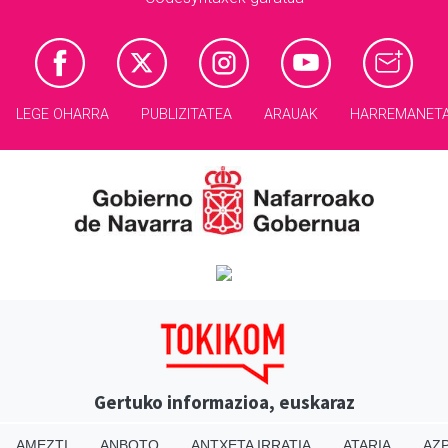
LEGE OHARRA
PUBLIZITATEA
ARAUAK
HARREMANET
Gertuko informazioa, euskaraz
AMEZTI
ANBOTO
ANTXETA IRRATIA
ATARIA
AZP