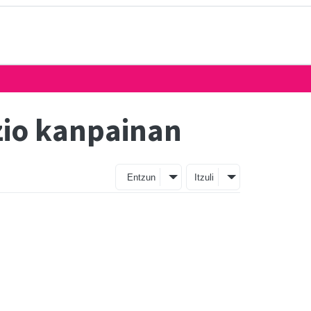
zio kanpainan
Entzun
Itzuli