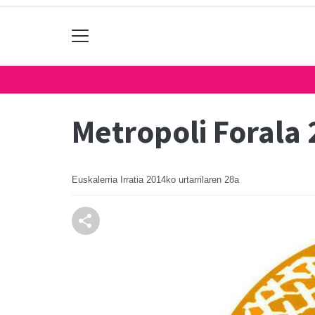
Metropoli Forala
Euskalerria Irratia
2014ko urtarrilaren 28a