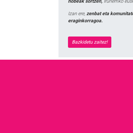
hobeak sortzen,
Iruñerriko eus
Izan ere,
zenbat eta komunitat
eraginkorragoa.
Bazkidetu zaitez!