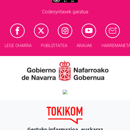
Codesyntaxek garatua
LEGE OHARRA
PUBLIZITATEA
ARAUAK
HARREMANET
Gertuko informazioa, euskaraz