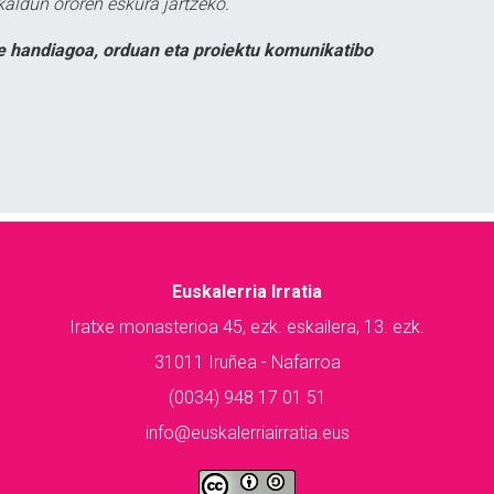
kaldun ororen eskura jartzeko.
e handiagoa, orduan eta proiektu komunikatibo
Euskalerria Irratia
Iratxe monasterioa 45, ezk. eskailera, 13. ezk.
31011 Iruñea - Nafarroa
(0034) 948 17 01 51
info@euskalerriairratia.eus