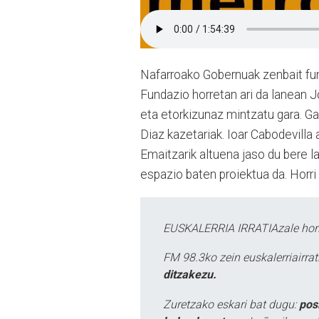
Nafarroako Gobernuak zenbait fu
Fundazio horretan ari da lanean J
eta etorkizunaz mintzatu gara. Ga
Diaz kazetariak. Ioar Cabodevilla 
Emaitzarik altuena jaso du bere 
espazio baten proiektua da. Horri
EUSKALERRIA IRRATIAzale hori
FM 98.3ko zein euskalerriairr
ditzakezu.
Zuretzako eskari bat dugu:
pos