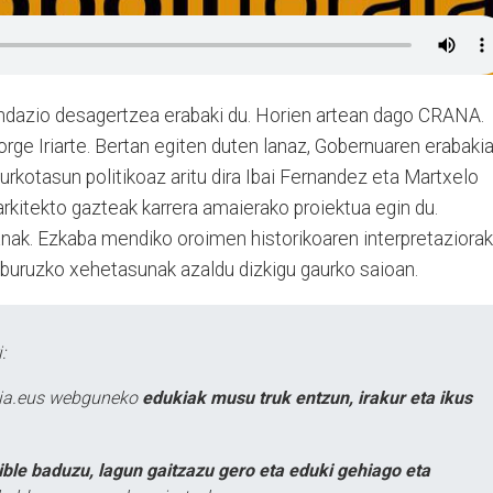
ndazio desagertzea erabaki du. Horien artean dago CRANA.
orge Iriarte. Bertan egiten duten lanaz, Gobernuaren erabaki
urkotasun politikoaz aritu dira Ibai Fernandez eta Martxelo
arkitekto gazteak karrera amaierako proiektua egin du.
lanak. Ezkaba mendiko oroimen historikoaren interpretaziora
 buruzko xehetasunak azaldu dizkigu gaurko saioan.
:
atia.eus webguneko
edukiak musu truk entzun, irakur eta ikus
ible baduzu, lagun gaitzazu gero eta eduki gehiago eta