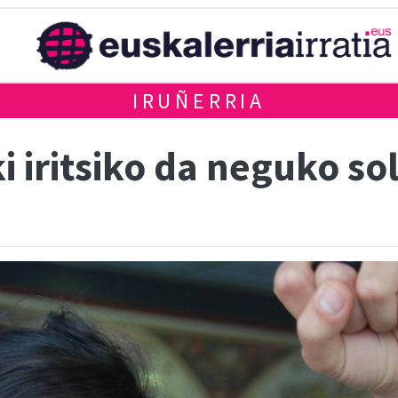
IRUÑERRIA
i iritsiko da neguko sol