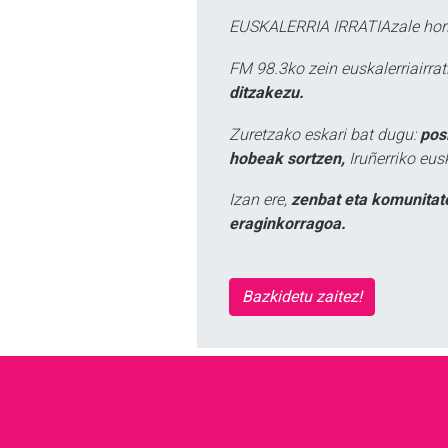
EUSKALERRIA IRRATIAzale hori
FM 98.3ko zein euskalerriairr
ditzakezu.
Zuretzako eskari bat dugu:
pos
hobeak sortzen,
Iruñerriko eus
Izan ere,
zenbat eta komunitat
eraginkorragoa.
Bazkidetu zaitez!