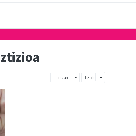
ztizioa
Entzun
Itzuli