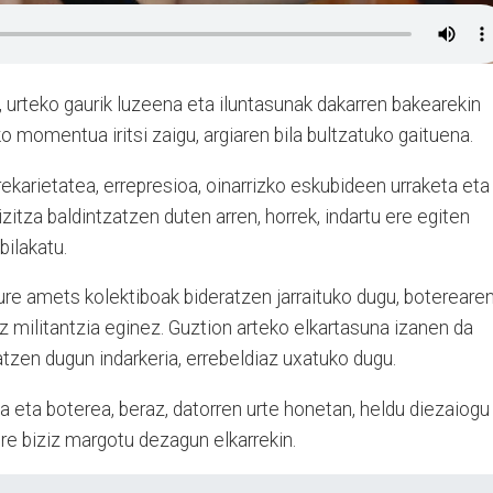
a, urteko gaurik luzeena eta iluntasunak dakarren bakearekin
o momentua iritsi zaigu, argiaren bila bultzatuko gaituena.
rekarietatea, errepresioa, oinarrizko eskubideen urraketa eta
itza baldintzatzen duten arren, horrek, indartu ere egiten
bilakatu.
eure amets kolektiboak bideratzen jarraituko dugu, botereare
z militantzia eginez. Guztion arteko elkartasuna izanen da
atzen dugun indarkeria, errebeldiaz uxatuko dugu.
a eta boterea, beraz, datorren urte honetan, heldu diezaiogu
ore biziz margotu dezagun elkarrekin.