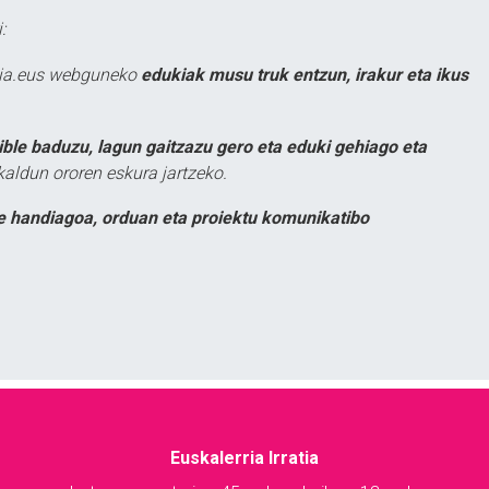
:
atia.eus webguneko
edukiak musu truk entzun, irakur eta ikus
ible baduzu, lagun gaitzazu gero eta eduki gehiago eta
kaldun ororen eskura jartzeko.
e handiagoa, orduan eta proiektu komunikatibo
Euskalerria Irratia