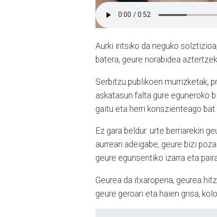
Aurki iritsiko da neguko solztizio
batera, geure norabidea aztertzek
Serbitzu publikoen murrizketak, p
askatasun falta gure eguneroko biz
gaitu eta herri konszienteago bat 
Ez gara beldur: urte berriarekin g
aurrean adeigabe, geure bizi poza
geure egunsentiko izarra eta pair
Geurea da itxaropena, geurea hitz
geure geroari eta haien grisa, kol