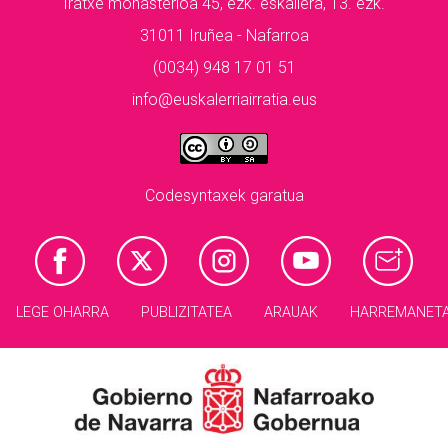
Iratxe monasterioa 45, ezk. eskailera, 13. ezk.
31011 Iruñea - Nafarroa
(0034) 948 17 01 51
info@euskalerriairratia.eus
Codesyntaxek garatua
LEGE OHARRA
PUBLIZITATEA
ARAUAK
HARREMANET