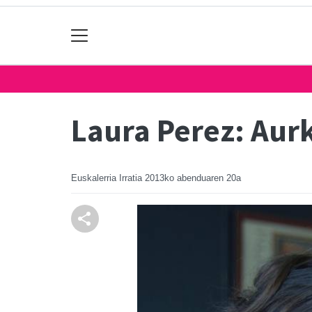
Laura Perez: Aurk
Euskalerria Irratia
2013ko abenduaren 20a