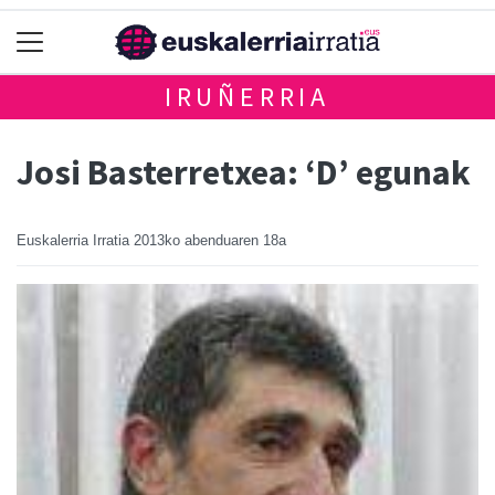
IRUÑERRIA
Josi Basterretxea: ‘D’ egunak
Euskalerria Irratia
2013ko abenduaren 18a