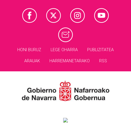
HONI BURUZ
LEGE OHARRA
PUBLIZITATEA
ARAUAK
HARREMANETARAKO
RSS