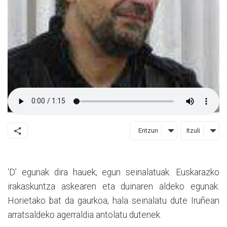
Entzun
Itzuli
‘
D’ egunak dira hauek, egun seinalatuak. Euskarazko
irakaskuntza askearen eta duinaren aldeko egunak.
Horietako bat da gaurkoa, hala seinalatu dute Iruñean
arratsaldeko agerraldia antolatu dutenek.