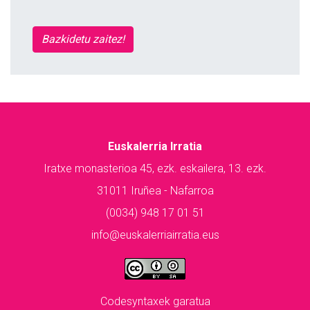
Bazkidetu zaitez!
Euskalerria Irratia
Iratxe monasterioa 45, ezk. eskailera, 13. ezk.
31011 Iruñea - Nafarroa
(0034) 948 17 01 51
info@euskalerriairratia.eus
Codesyntaxek garatua