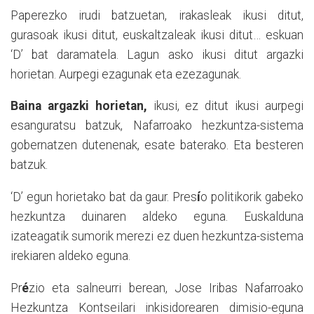
Paperezko irudi batzuetan, irakasleak ikusi ditut,
gurasoak ikusi ditut, euskaltzaleak ikusi ditut… eskuan
‘D’ bat daramatela. Lagun asko ikusi ditut argazki
horietan. Aurpegi ezagunak eta ezezagunak.
Baina argazki horietan,
ikusi, ez ditut ikusi aurpegi
esanguratsu batzuk, Nafarroako hezkuntza-sistema
gobernatzen dutenenak, esate baterako. Eta besteren
batzuk.
‘
D’ egun horietako bat da gaur. Pres
í
o politikorik gabeko
hezkuntza duinaren aldeko eguna. Euskalduna
izateagatik sumorik merezi ez duen hezkuntza-sistema
irekiaren aldeko eguna.
Pr
é
zio eta salneurri berean, Jose Iribas Nafarroako
Hezkuntza Kontseilari inkisidorearen dimisio-eguna