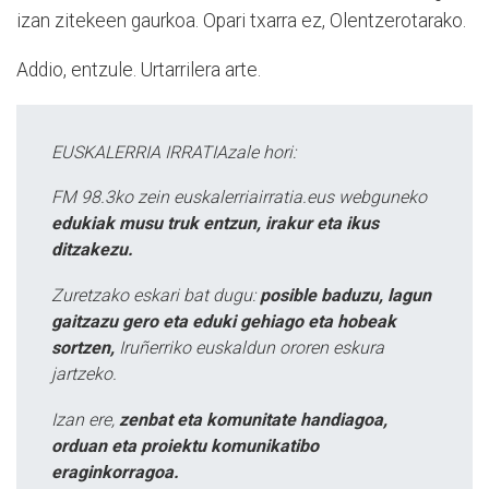
izan zitekeen gaurkoa. Opari txarra ez, Olentzerotarako.
Addio, entzule. Urtarrilera arte.
EUSKALERRIA IRRATIAzale hori:
FM 98.3ko zein euskalerriairratia.eus webguneko
edukiak musu truk entzun, irakur eta ikus
ditzakezu.
Zuretzako eskari bat dugu:
posible baduzu, lagun
gaitzazu gero eta eduki gehiago eta hobeak
sortzen,
Iruñerriko euskaldun ororen eskura
jartzeko.
Izan ere,
zenbat eta komunitate handiagoa,
orduan eta proiektu komunikatibo
eraginkorragoa.