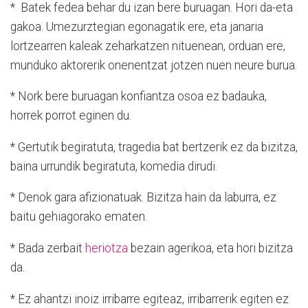
* Batek fedea behar du izan bere buruagan. Hori da-eta
gakoa. Umezurztegian egonagatik ere, eta janaria
lortzearren kaleak zeharkatzen nituenean, orduan ere,
munduko aktorerik onenentzat jotzen nuen neure burua.
* Nork bere buruagan konfiantza osoa ez badauka,
horrek porrot eginen du.
* Gertutik begiratuta, tragedia bat bertzerik ez da bizitza,
baina urrundik begiratuta, komedia dirudi.
* Denok gara afizionatuak. Bizitza hain da laburra, ez
baitu gehiagorako ematen.
* Bada zerbait
heriotza
bezain agerikoa, eta hori bizitza
da.
* Ez ahantzi inoiz irribarre egiteaz, irribarrerik egiten ez