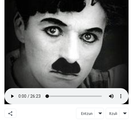
Entzun
Itzuli