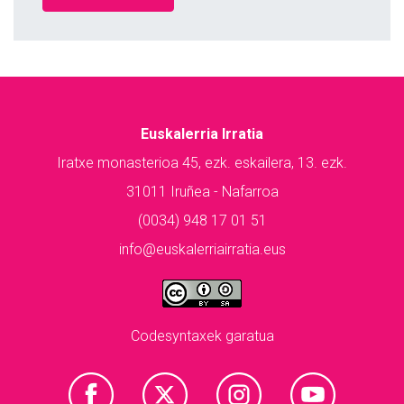
Euskalerria Irratia
Iratxe monasterioa 45, ezk. eskailera, 13. ezk.
31011 Iruñea - Nafarroa
(0034) 948 17 01 51
info@euskalerriairratia.eus
Codesyntaxek garatua