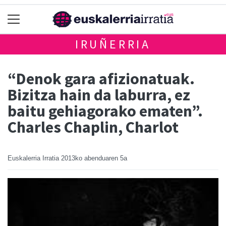
IRUÑERRIA
“Denok gara afizionatuak.
Bizitza hain da laburra, ez
baitu gehiagorako ematen”.
Charles Chaplin, Charlot
Euskalerria Irratia
2013ko abenduaren 5a