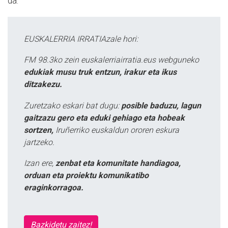
da.
EUSKALERRIA IRRATIAzale hori:
FM 98.3ko zein euskalerriairratia.eus webguneko
edukiak musu truk entzun, irakur eta ikus
ditzakezu.
Zuretzako eskari bat dugu:
posible baduzu, lagun
gaitzazu gero eta eduki gehiago eta hobeak
sortzen,
Iruñerriko euskaldun ororen eskura
jartzeko.
Izan ere,
zenbat eta komunitate handiagoa,
orduan eta proiektu komunikatibo
eraginkorragoa.
Bazkidetu zaitez!