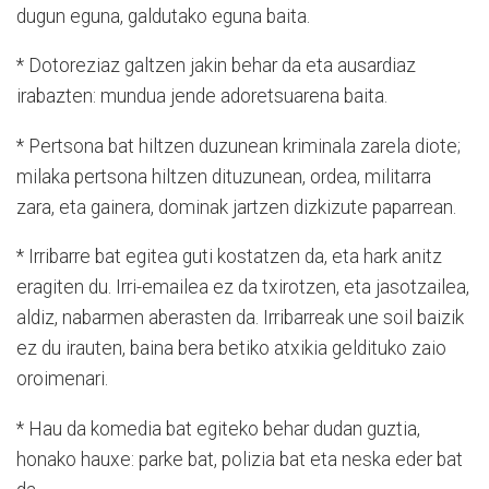
dugun eguna, galdutako eguna baita.
* Dotoreziaz galtzen jakin behar da eta ausardiaz
irabazten: mundua jende adoretsuarena baita.
* Pertsona bat hiltzen duzunean kriminala zarela diote;
milaka pertsona hiltzen dituzunean, ordea, militarra
zara, eta gainera, dominak jartzen dizkizute paparrean.
* Irribarre bat egitea guti kostatzen da, eta hark anitz
eragiten du. Irri-emailea ez da txirotzen, eta jasotzailea,
aldiz, nabarmen aberasten da. Irribarreak une soil baizik
ez du irauten, baina bera betiko atxikia geldituko zaio
oroimenari.
* Hau da komedia bat egiteko behar dudan guztia,
honako hauxe: parke bat, polizia bat eta neska eder bat