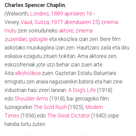
Charles Spencer Chaplin
,
(Walworth,
Londres
,
1889
apirilaren 16
-
Vevey,
Vaud
,
Suitza
,
1977
abenduaren 25
)
zinema
mutu
zein soinuduneko
aktore
,
zinema
zuzendari
,
gidoigile
eta ekoizlea izan zen. Bere film
askotako musikagilea izan zen. Haurtzaro zaila eta diru
eskasia ezagutu zituen txikitan. Ama aktorea zen,
eskizofreniak jote utzi behar izan zuen arte.
Aita
alkoholikoa
zuen. Gaztetan Estatu Batuetara
emigratu zen anaia nagusiarekin batera eta han zine
industrian hasi ziren lanean.
A Dog's Life
(1918)
edo
Shoulder Arms
(1918), bai geroagoko film
luzeagoekin
The Gold Rush
(1925),
Modern
Times
(1936) edo
The Great Dictator
(1940) ospe
handia lortu zuten.