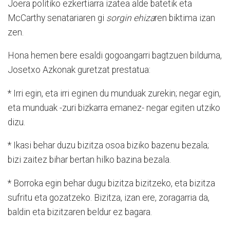
Joera politiko ezkertiarra izatea alde batetik eta
McCarthy senatariaren gi
sorgin ehiza
ren biktima izan
zen.
Hona hemen bere esaldi gogoangarri bagtzuen bilduma,
Josetxo Azkonak guretzat prestatua:
* Irri egin, eta irri eginen du munduak zurekin; negar egin,
eta munduak -zuri bizkarra emanez- negar egiten utziko
dizu.
* Ikasi behar duzu bizitza osoa biziko bazenu bezala;
bizi zaitez bihar bertan hilko bazina bezala.
* Borroka egin behar dugu bizitza bizitzeko, eta bizitza
sufritu eta gozatzeko. Bizitza, izan ere, zoragarria da,
baldin eta bizitzaren beldur ez bagara.