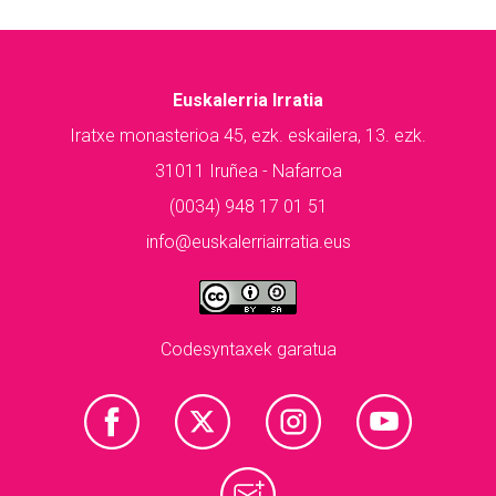
Euskalerria Irratia
Iratxe monasterioa 45, ezk. eskailera, 13. ezk.
31011 Iruñea - Nafarroa
(0034) 948 17 01 51
info@euskalerriairratia.eus
Codesyntaxek garatua