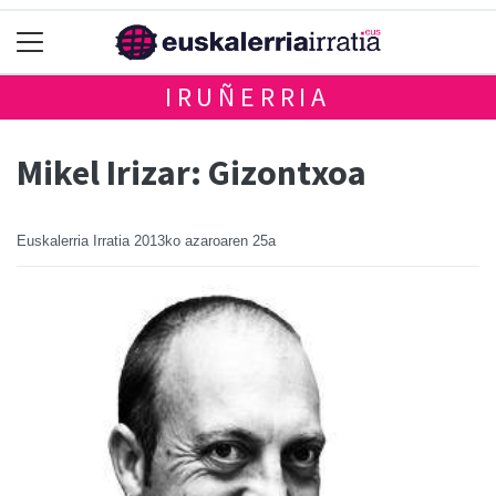
IRUÑERRIA
Mikel Irizar: Gizontxoa
Euskalerria Irratia
2013ko azaroaren 25a