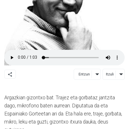
Entzun
Itzuli
Argazkian gizontxo bat. Trajez eta gorbataz jantzita
dago, mikrofono baten aurrean. Diputatua da eta
Espainiako Gorteetan ari da. Eta hala ere, traje, gorbata,
mikro, leku eta guzti, gizontxo itxura dauka, deus