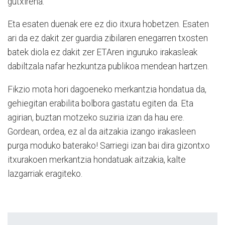
gutxirena.
Eta esaten duenak ere ez dio itxura hobetzen. Esaten
ari da ez dakit zer guardia zibilaren enegarren txosten
batek diola ez dakit zer ETAren inguruko irakasleak
dabiltzala nafar hezkuntza publikoa mendean hartzen.
Fikzio mota hori dagoeneko merkantzia hondatua da,
gehiegitan erabilita bolbora gastatu egiten da. Eta
agirian, buztan motzeko suziria izan da hau ere.
Gordean, ordea, ez al da aitzakia izango irakasleen
purga moduko baterako! Sarriegi izan bai dira gizontxo
itxurakoen merkantzia hondatuak aitzakia, kalte
lazgarriak eragiteko.