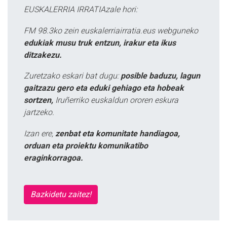
EUSKALERRIA IRRATIAzale hori:
FM 98.3ko zein euskalerriairratia.eus webguneko
edukiak musu truk entzun, irakur eta ikus
ditzakezu.
Zuretzako eskari bat dugu:
posible baduzu, lagun
gaitzazu gero eta eduki gehiago eta hobeak
sortzen,
Iruñerriko euskaldun ororen eskura
jartzeko.
Izan ere,
zenbat eta komunitate handiagoa,
orduan eta proiektu komunikatibo
eraginkorragoa.
Bazkidetu zaitez!