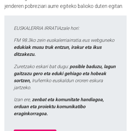
jenderen pobreziari aurre egiteko balioko duten egitan.
EUSKALERRIA IRRATIAzale hori:
FM 98.3ko zein euskalerriairratia.eus webguneko
edukiak musu truk entzun, irakur eta ikus
ditzakezu.
Zuretzako eskari bat dugu:
posible baduzu, lagun
gaitzazu gero eta eduki gehiago eta hobeak
sortzen,
Iruñerriko euskaldun ororen eskura
jartzeko.
Izan ere,
zenbat eta komunitate handiagoa,
orduan eta proiektu komunikatibo
eraginkorragoa.