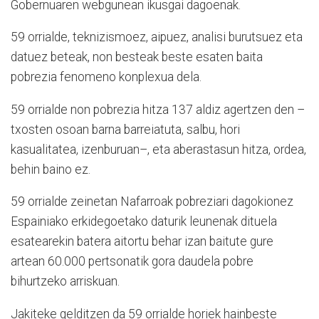
Gobernuaren webgunean ikusgai dagoenak.
59 orrialde, teknizismoez, aipuez, analisi burutsuez eta
datuez beteak, non besteak beste esaten baita
pobrezia fenomeno konplexua dela.
59 orrialde non pobrezia hitza 137 aldiz agertzen den –
txosten osoan barna barreiatuta, salbu, hori
kasualitatea, izenburuan–, eta aberastasun hitza, ordea,
behin baino ez.
59 orrialde zeinetan Nafarroak pobreziari dagokionez
Espainiako erkidegoetako daturik leunenak dituela
esatearekin batera aitortu behar izan baitute gure
artean 60.000 pertsonatik gora daudela pobre
bihurtzeko arriskuan.
Jakiteke gelditzen da 59 orrialde horiek hainbeste