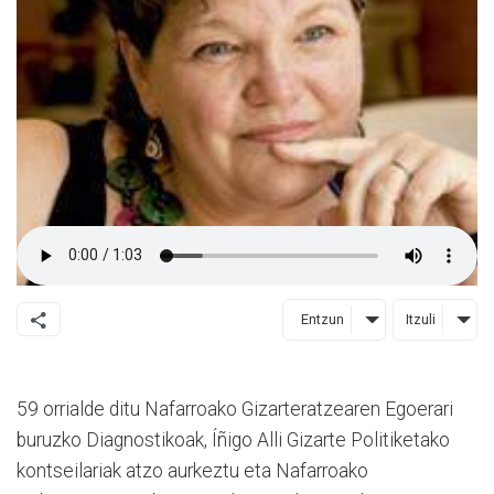
Entzun
Itzuli
59 orrialde ditu Nafarroako Gizarteratzearen Egoerari
buruzko Diagnostikoak, Íñigo Alli Gizarte Politiketako
kontseilariak atzo aurkeztu eta Nafarroako