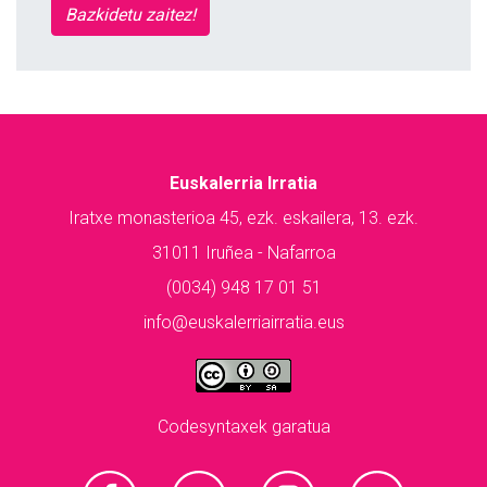
Bazkidetu zaitez!
Euskalerria Irratia
Iratxe monasterioa 45, ezk. eskailera, 13. ezk.
31011 Iruñea - Nafarroa
(0034) 948 17 01 51
info@euskalerriairratia.eus
Codesyntaxek garatua