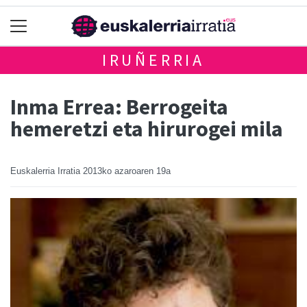
IRUÑERRIA
Inma Errea: Berrogeita
hemeretzi eta hirurogei mila
Euskalerria Irratia
2013ko azaroaren 19a