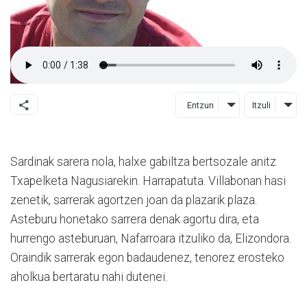
Entzun
Itzuli
Sardinak sarera nola, halxe gabiltza bertsozale anitz
Txapelketa Nagusiarekin. Harrapatuta. Villabonan hasi
zenetik, sarrerak agortzen joan da plazarik plaza.
Asteburu honetako sarrera denak agortu dira, eta
hurrengo asteburuan, Nafarroara itzuliko da, Elizondora.
Oraindik sarrerak egon badaudenez, tenorez erosteko
aholkua bertaratu nahi dutenei.