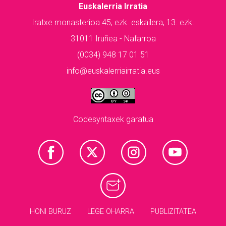
Euskalerria Irratia
Iratxe monasterioa 45, ezk. eskailera, 13. ezk.
31011 Iruñea - Nafarroa
(0034) 948 17 01 51
info@euskalerriairratia.eus
Codesyntaxek garatua
HONI BURUZ
LEGE OHARRA
PUBLIZITATEA