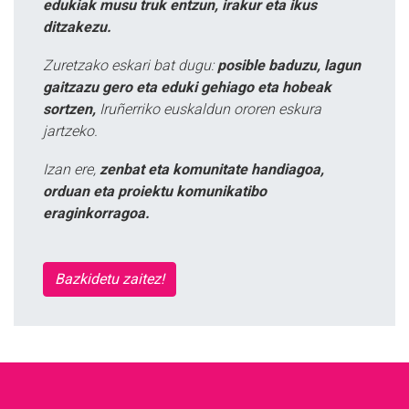
edukiak musu truk entzun, irakur eta ikus
ditzakezu.
Zuretzako eskari bat dugu:
posible baduzu, lagun
gaitzazu gero eta eduki gehiago eta hobeak
sortzen,
Iruñerriko euskaldun ororen eskura
jartzeko.
Izan ere,
zenbat eta komunitate handiagoa,
orduan eta proiektu komunikatibo
eraginkorragoa.
Bazkidetu zaitez!