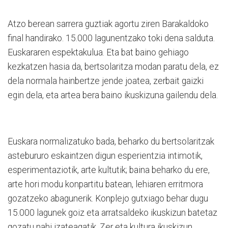
Atzo berean sarrera guztiak agortu ziren Barakaldoko
final handirako. 15.000 lagunentzako toki dena salduta.
Euskararen espektakulua. Eta bat baino gehiago
kezkatzen hasia da, bertsolaritza modan paratu dela, ez
dela normala hainbertze jende joatea, zerbait gaizki
egin dela, eta artea bera baino ikuskizuna gailendu dela.
Euskara normalizatuko bada, beharko du bertsolaritzak
astebururo eskaintzen digun esperientzia intimotik,
esperimentaziotik, arte kultutik; baina beharko du ere,
arte hori modu konpartitu batean, lehiaren erritmora
gozatzeko abagunerik. Konplejo gutxiago behar dugu
15.000 lagunek goiz eta arratsaldeko ikuskizun batetaz
gozatu nahi izateagatik. Zer eta kultura ikuskizun