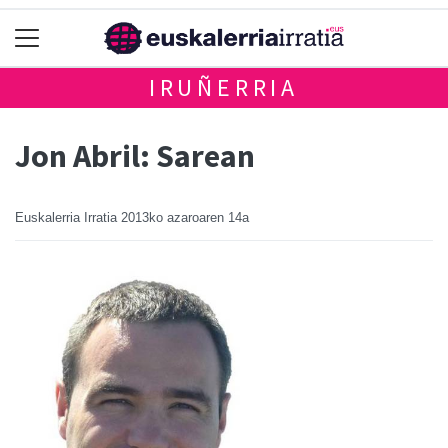
IRUÑERRIA
Jon Abril: Sarean
Euskalerria Irratia
2013ko azaroaren 14a