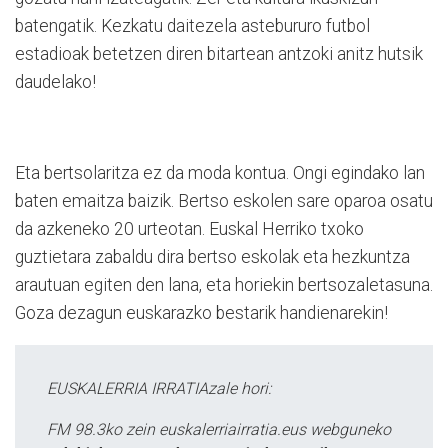
batengatik. Kezkatu daitezela astebururo futbol
estadioak betetzen diren bitartean antzoki anitz hutsik
daudelako!
Eta bertsolaritza ez da moda kontua. Ongi egindako lan
baten emaitza baizik. Bertso eskolen sare oparoa osatu
da azkeneko 20 urteotan. Euskal Herriko txoko
guztietara zabaldu dira bertso eskolak eta hezkuntza
arautuan egiten den lana, eta horiekin bertsozaletasuna.
Goza dezagun euskarazko bestarik handienarekin!
EUSKALERRIA IRRATIAzale hori:
FM 98.3ko zein euskalerriairratia.eus webguneko