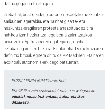
deitua gogor hartu eta gero.
Greba bat, bost erkidego autonomokoetako hezkuntza-
sailburuen agerraldia, eta hainbat gizarte- eta
hezkuntza-eragileren protesta arrazoituak ez dira
nahikoa izan hezkuntza-lege berria zalantzazkoa
bihurtzeko. Aplikazioaren egutegia da, nonbait,
eztabaidagarri den bakarra. Ez filosofia. Demokraziaren
definizio bitxiak egitera ohitu da PP Madrilen. Eta haren
akolitoak, autonomia-erkidego batzuetan.
EUSKALERRIA IRRATIAzale hori:
FM 98.3ko zein euskalerriairratia.eus webguneko
edukiak musu truk entzun, irakur eta ikus
ditzakezu.