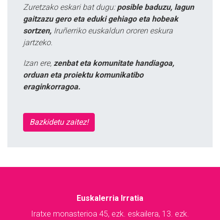
Zuretzako eskari bat dugu:
posible baduzu, lagun
gaitzazu gero eta eduki gehiago eta hobeak
sortzen,
Iruñerriko euskaldun ororen eskura
jartzeko.
Izan ere,
zenbat eta komunitate handiagoa,
orduan eta proiektu komunikatibo
eraginkorragoa.
Bazkidetu zaitez!
Euskalerria Irratia
Iratxe monasterioa 45, ezk. eskailera, 13. ezk.