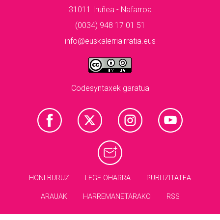
31011 Iruñea - Nafarroa
(0034) 948 17 01 51
info@euskalerriairratia.eus
Codesyntaxek garatua
HONI BURUZ
LEGE OHARRA
PUBLIZITATEA
ARAUAK
HARREMANETARAKO
RSS