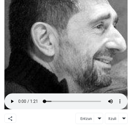
Entzun
Itzuli