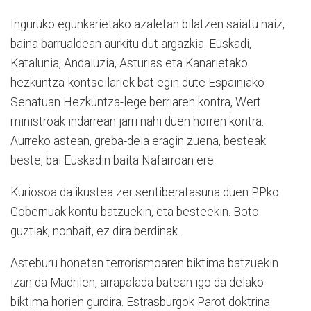
Inguruko egunkarietako azaletan bilatzen saiatu naiz,
baina barrualdean aurkitu dut argazkia. Euskadi,
Katalunia, Andaluzia, Asturias eta Kanarietako
hezkuntza-kontseilariek bat egin dute Espainiako
Senatuan Hezkuntza-lege berriaren kontra, Wert
ministroak indarrean jarri nahi duen horren kontra.
Aurreko astean, greba-deia eragin zuena, besteak
beste, bai Euskadin baita Nafarroan ere.
Kuriosoa da ikustea zer sentiberatasuna duen PPko
Gobernuak kontu batzuekin, eta besteekin. Boto
guztiak, nonbait, ez dira berdinak.
Asteburu honetan terrorismoaren biktima batzuekin
izan da Madrilen, arrapalada batean igo da delako
biktima horien gurdira. Estrasburgok Parot doktrina