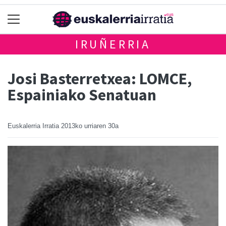
IRUÑERRIA
Josi Basterretxea: LOMCE,
Espainiako Senatuan
Euskalerria Irratia
2013ko urriaren 30a