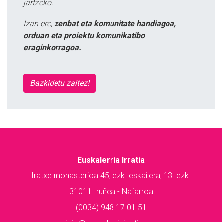
jartzeko.
Izan ere,
zenbat eta komunitate handiagoa,
orduan eta proiektu komunikatibo
eraginkorragoa.
Bazkidetu zaitez!
Euskalerria Irratia
Iratxe monasterioa 45, ezk. eskailera, 13. ezk.
31011 Iruñea - Nafarroa
(0034) 948 17 01 51