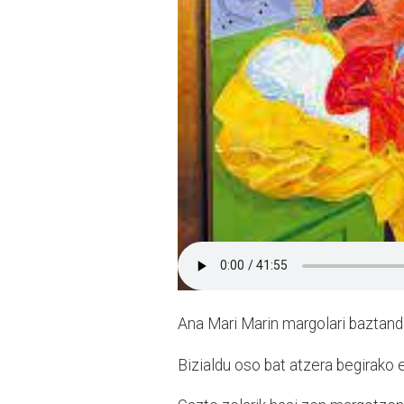
Ana Mari Marin margolari baztand
Bizialdu oso bat atzera begirako 