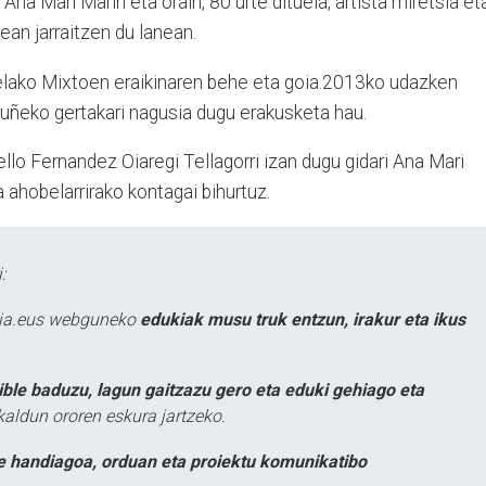
na Mari Marin eta orain, 80 urte dituela, artista miretsia et
an jarraitzen du lanean.
lako Mixtoen eraikinaren behe eta goia.2013ko udazken
ruñeko gertakari nagusia dugu erakusketa hau.
Pello Fernandez Oiaregi Tellagorri izan dugu gidari Ana Mari
 ahobelarrirako kontagai bihurtuz.
:
atia.eus webguneko
edukiak musu truk entzun, irakur eta ikus
ible baduzu, lagun gaitzazu gero eta eduki gehiago eta
kaldun ororen eskura jartzeko.
e handiagoa, orduan eta proiektu komunikatibo