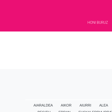
HONI BURUZ
AIARALDEA
AIKOR
AIURRI
ALEA