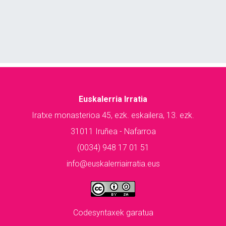
Euskalerria Irratia
Iratxe monasterioa 45, ezk. eskailera, 13. ezk.
31011 Iruñea - Nafarroa
(0034) 948 17 01 51
info@euskalerriairratia.eus
Codesyntaxek garatua