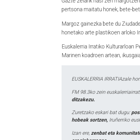
Gazte zelarik hasi zen margotzen A
pertsona maitatu honek, bete-bete
Margoz gainezka bete du Ziudade
honetako arte plastikoen arloko I
Euskalerria Irratiko Kulturarloan 
Marinen koadroen artean, ikusgaia
EUSKALERRIA IRRATIAzale hori
FM 98.3ko zein euskalerriairr
ditzakezu.
Zuretzako eskari bat dugu:
pos
hobeak sortzen,
Iruñerriko eus
Izan ere,
zenbat eta komunitat