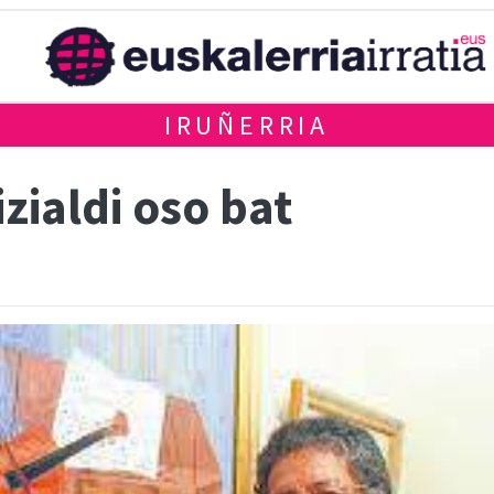
IRUÑERRIA
zialdi oso bat