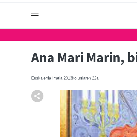
Ana Mari Marin, bi
Euskalerria Irratia
2013ko urriaren 22a