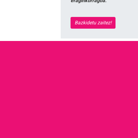
eraginkorragoa.
Bazkidetu zaitez!