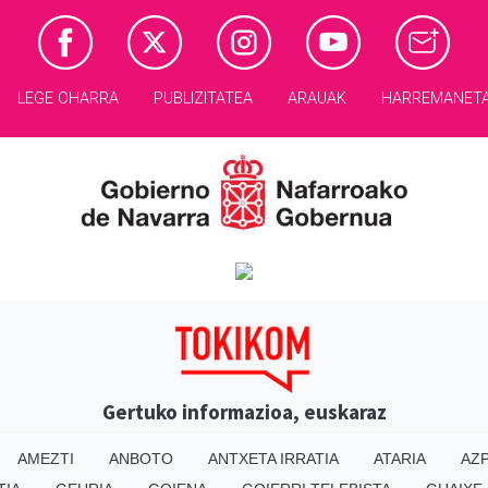
LEGE OHARRA
PUBLIZITATEA
ARAUAK
HARREMANET
Gertuko informazioa, euskaraz
AMEZTI
ANBOTO
ANTXETA IRRATIA
ATARIA
AZP