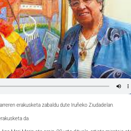
arreren erakusketa zabaldu dute Iruñeko Ziudadelan.
erakusketa da.