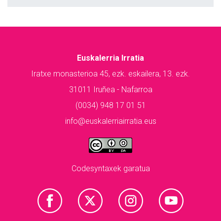
Euskalerria Irratia
Iratxe monasterioa 45, ezk. eskailera, 13. ezk.
31011 Iruñea - Nafarroa
(0034) 948 17 01 51
info@euskalerriairratia.eus
Codesyntaxek garatua