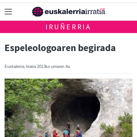
IRUÑERRIA
Espeleologoaren begirada
Euskalerria Irratia
2013ko urriaren 4a