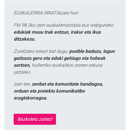
EUSKALERRIA IRRATIAzale hori:
FM 98.3ko zein euskalerriairratia.eus webguneko
edukiak musu truk entzun, irakur eta ikus
ditzakezu.
Zuretzako eskari bat dugu:
posible baduzu, lagun
gaitzazu gero eta eduki gehiago eta hobeak
sortzen,
Iruñerriko euskaldun ororen eskura
jartzeko.
Izan ere,
zenbat eta komunitate handiagoa,
orduan eta proiektu komunikatibo
eraginkorragoa.
Bazkidetu zaitez!