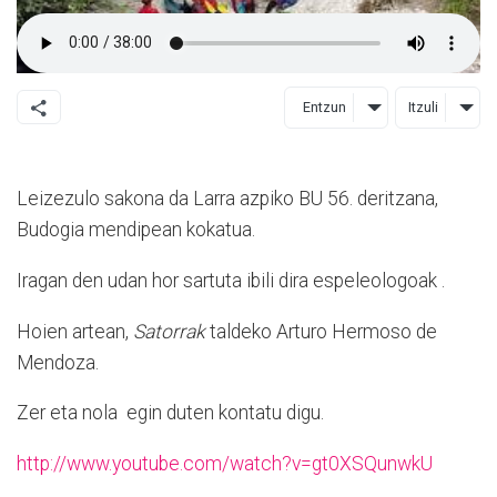
Entzun
Itzuli
Leizezulo sakona da Larra azpiko BU 56. deritzana,
Budogia mendipean kokatua.
Iragan den udan hor sartuta ibili dira espeleologoak .
Hoien artean,
Satorrak
taldeko Arturo Hermoso de
Mendoza.
Zer eta nola egin duten kontatu digu.
http://www.youtube.com/watch?v=gt0XSQunwkU