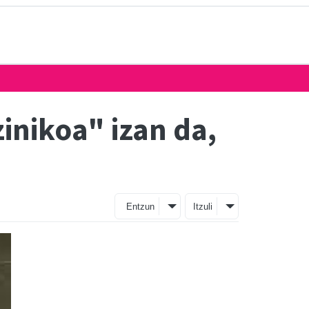
inikoa" izan da,
Entzun
Itzuli