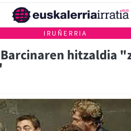
IRUÑERRIA
Barcinaren hitzaldia "z
"