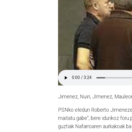
Jimenez, Nuin, JImenez, Mauleon 
PSNko eledun Roberto Jimenezen a
maitatu gabe", bere idurikoz foru
guztiak Nafarroaren aurkakoak bal