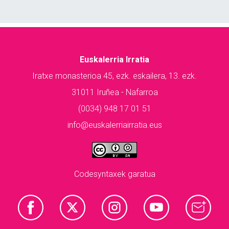
Euskalerria Irratia
Iratxe monasterioa 45, ezk. eskailera, 13. ezk.
31011 Iruñea - Nafarroa
(0034) 948 17 01 51
info@euskalerriairratia.eus
Codesyntaxek garatua