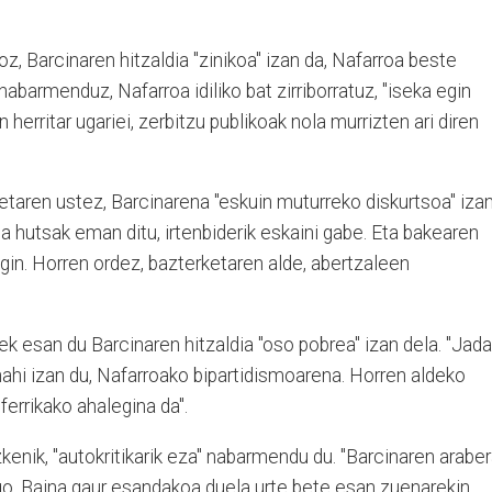
z, Barcinaren hitzaldia "zinikoa" izan da, Nafarroa beste
abarmenduz, Nafarroa idiliko bat zirriborratuz, "iseka egin
n herritar ugariei, zerbitzu publikoak nola murrizten ari diren
etaren ustez, Barcinarena "eskuin muturreko diskurtsoa" iza
ia hutsak eman ditu, irtenbiderik eskaini gabe. Eta bakearen
egin. Horren ordez, bazterketaren alde, abertzaleen
ek esan du Barcinaren hitzaldia "oso pobrea" izan dela. "Jada
nahi izan du, Nafarroako bipartidismoarena. Horren aldeko
ferrikako ahalegina da".
enik, "autokritikarik eza" nabarmendu du. "Barcinaren araber
o. Baina gaur esandakoa duela urte bete esan zuenarekin