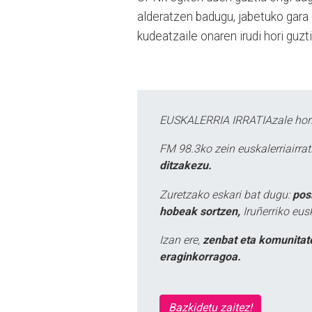
alderatzen badugu, jabetuko gara
kudeatzaile onaren irudi hori guzti
EUSKALERRIA IRRATIAzale hori
FM 98.3ko zein euskalerriairr
ditzakezu.
Zuretzako eskari bat dugu:
pos
hobeak sortzen,
Iruñerriko eus
Izan ere,
zenbat eta komunitat
eraginkorragoa.
Bazkidetu zaitez!