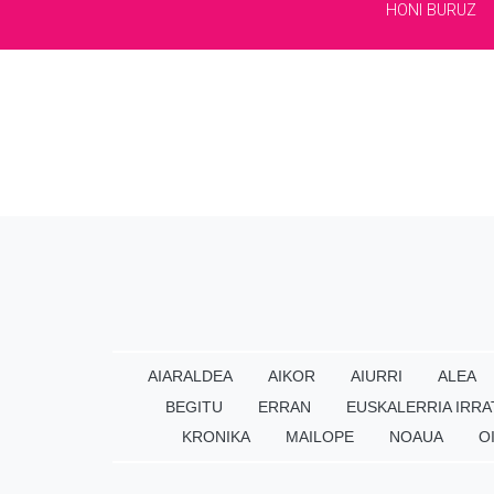
HONI BURUZ
AIARALDEA
AIKOR
AIURRI
ALEA
BEGITU
ERRAN
EUSKALERRIA IRRA
KRONIKA
MAILOPE
NOAUA
O