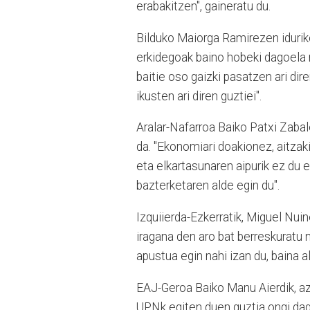
erabakitzen", gaineratu du.
Bilduko Maiorga Ramirezen iduriko
erkidegoak baino hobeki dagoela n
baitie oso gaizki pasatzen ari dire
ikusten ari diren guztiei".
Aralar-Nafarroa Baiko Patxi Zabal
da. "Ekonomiari doakionez, aitzak
eta elkartasunaren aipurik ez du 
bazterketaren alde egin du".
Izquiierda-Ezkerratik, Miguel Nuin
iragana den aro bat berreskuratu 
apustua egin nahi izan du, baina al
EAJ-Geroa Baiko Manu Aierdik, azk
UPNk egiten duen guztia ongi dag