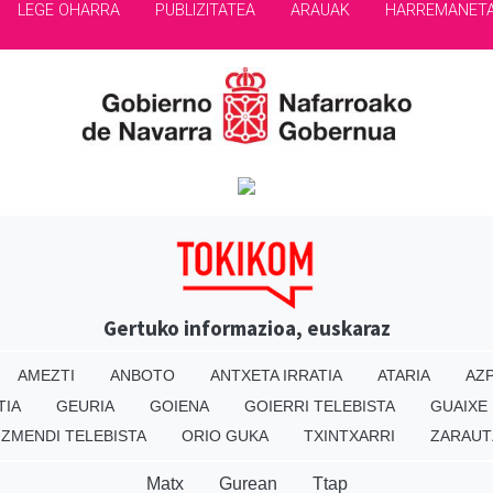
LEGE OHARRA
PUBLIZITATEA
ARAUAK
HARREMANET
Gertuko informazioa, euskaraz
AMEZTI
ANBOTO
ANTXETA IRRATIA
ATARIA
AZP
TIA
GEURIA
GOIENA
GOIERRI TELEBISTA
GUAIXE
IZMENDI TELEBISTA
ORIO GUKA
TXINTXARRI
ZARAUT
Matx
Gurean
Ttap