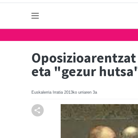
Oposizioarentzat 
eta "gezur hutsa
Euskalerria Irratia
2013ko urriaren 3a