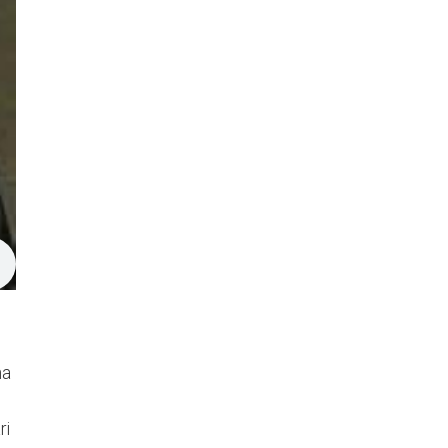
na
ri