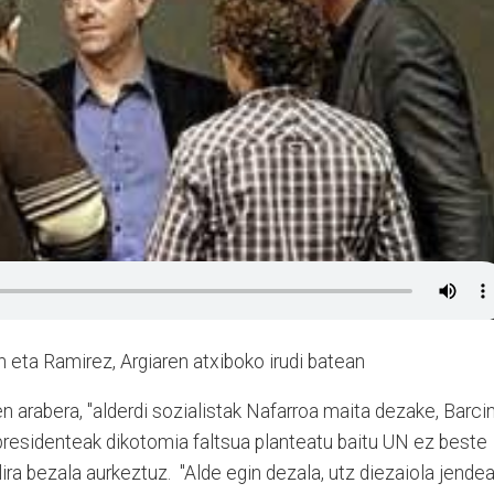
eta Ramirez, Argiaren atxiboko irudi batean
rabera, "alderdi sozialistak Nafarroa maita dezake, Barci
 presidenteak dikotomia faltsua planteatu baitu UN ez beste
ira bezala aurkeztuz. "Alde egin dezala, utz diezaiola jendea