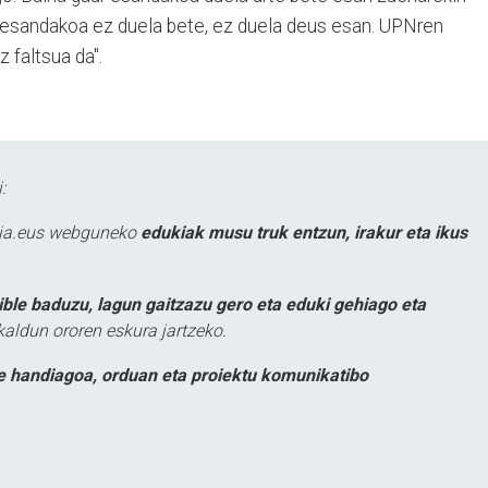
 esandakoa ez duela bete, ez duela deus esan. UPNren
z faltsua da".
:
atia.eus webguneko
edukiak musu truk entzun, irakur eta ikus
ible baduzu, lagun gaitzazu gero eta eduki gehiago eta
kaldun ororen eskura jartzeko.
e handiagoa, orduan eta proiektu komunikatibo