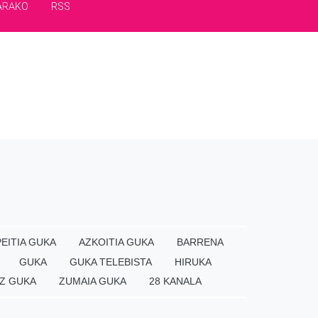
ARAKO
RSS
EITIA GUKA
AZKOITIA GUKA
BARRENA
GUKA
GUKA TELEBISTA
HIRUKA
Z GUKA
ZUMAIA GUKA
28 KANALA