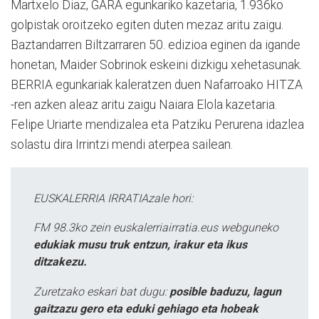
Martxelo Diaz, GARA egunkariko kazetaria, 1.936ko
golpistak oroitzeko egiten duten mezaz aritu zaigu.
Baztandarren Biltzarraren 50. edizioa eginen da igande
honetan, Maider Sobrinok eskeini dizkigu xehetasunak.
BERRIA egunkariak kaleratzen duen Nafarroako HITZA
-ren azken aleaz aritu zaigu Naiara Elola kazetaria.
Felipe Uriarte mendizalea eta Patziku Perurena idazlea
solastu dira Irrintzi mendi aterpea sailean.
EUSKALERRIA IRRATIAzale hori:
FM 98.3ko zein euskalerriairratia.eus webguneko
edukiak musu truk entzun, irakur eta ikus
ditzakezu.
Zuretzako eskari bat dugu:
posible baduzu, lagun
gaitzazu gero eta eduki gehiago eta hobeak