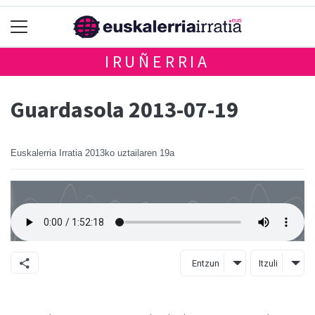
IRUÑERRIA
Guardasola 2013-07-19
Euskalerria Irratia
2013ko uztailaren 19a
Entzun
Itzuli