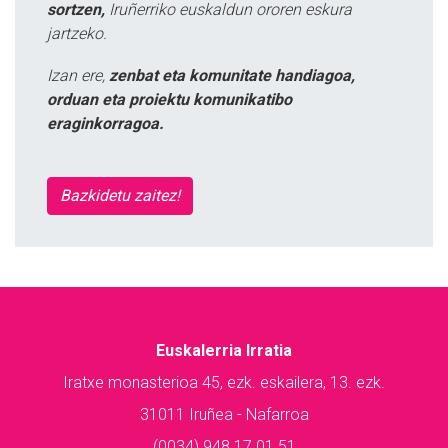
sortzen,
Iruñerriko euskaldun ororen eskura
jartzeko.
Izan ere,
zenbat eta komunitate handiagoa,
orduan eta proiektu komunikatibo
eraginkorragoa.
Bazkidetu zaitez!
Euskalerria Irratia
Iratxe monasterioa 45, ezk. eskailera, 13. ezk.
31011 Iruñea - Nafarroa
(0034) 948 17 01 51