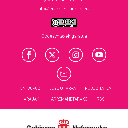
info@euskalerriairratia.eus
Codesyntaxek garatua
HONI BURUZ
LEGE OHARRA
PUBLIZITATEA
ARAUAK
HARREMANETARAKO
RSS